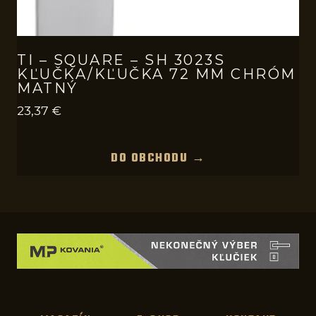
TI – SQUARE – SH 3023S
KĽUČKA/KĽUČKA 72 MM CHRÓM
MATNÝ
23,37
€
DO OBCHODU →