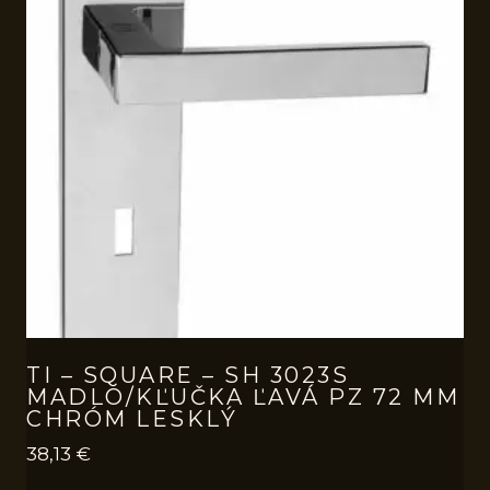
TI – SQUARE – SH 3023S
MADLO/KĽUČKA ĽAVÁ PZ 72 MM
CHRÓM LESKLÝ
38,13
€