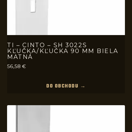
TI – CINTO – SH 3022S
KĽUČKA/KĽUČKA 90 MM BIELA
MATNÁ
56,58
€
DO OBCHODU →