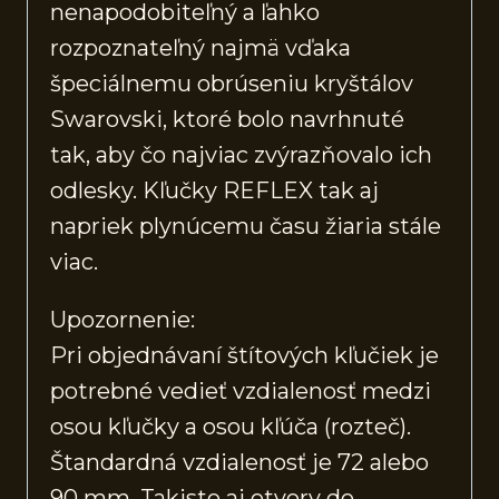
nenapodobiteľný a ľahko
rozpoznateľný najmä vďaka
špeciálnemu obrúseniu kryštálov
Swarovski, ktoré bolo navrhnuté
tak, aby čo najviac zvýrazňovalo ich
odlesky. Kľučky REFLEX tak aj
napriek plynúcemu času žiaria stále
viac.
Upozornenie:
Pri objednávaní štítových kľučiek je
potrebné vedieť vzdialenosť medzi
osou kľučky a osou kľúča (rozteč).
Štandardná vzdialenosť je 72 alebo
90 mm. Takisto aj otvory do