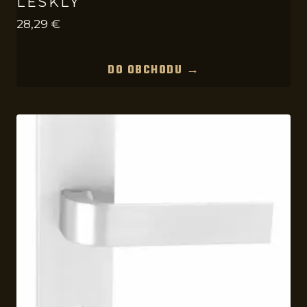
LESKLÝ
28,29
€
DO OBCHODU →