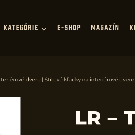
KATEGÓRIE
E-SHOP
MAGAZÍN
K
nteriérové dvere | Štítové kľučky na interiérové dver
LR – 