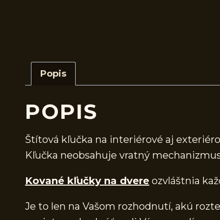
Popis
POPIS
Štítová kľučka na interiérové aj exteriér
Kľučka neobsahuje vratný mechanizmus
Kované kľučky na dvere
ozvláštnia kaž
Je to len na Vašom rozhodnutí, akú rozteč