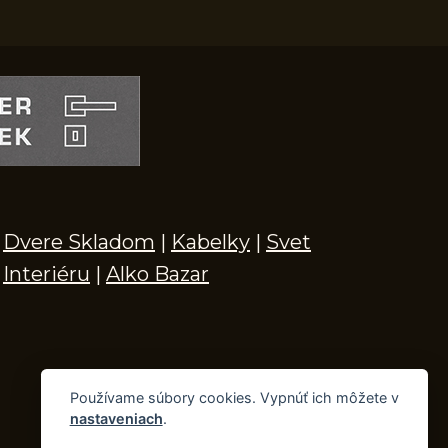
Dvere Skladom
|
Kabelky
|
Svet
Interiéru
|
Alko Bazar
Používame súbory cookies. Vypnúť ich môžete v
nastaveniach
.