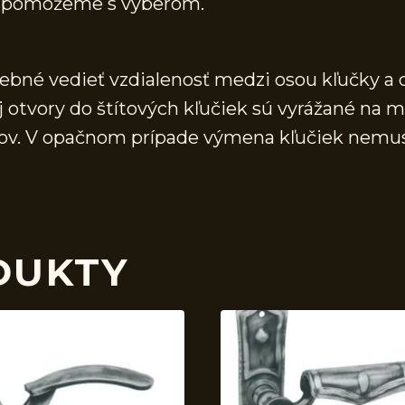
 a pomôžeme s výberom.
rebné vedieť vzdialenosť medzi osou kľučky a 
j otvory do štítových kľučiek sú vyrážané na 
vorov. V opačnom prípade výmena kľučiek nemu
DUKTY