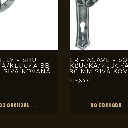
TILLY – SHU
LR – AGAVE – SO
KA/KĽUČKA BB
KĽUČKA/KĽUČKA
 SIVÁ KOVANÁ
90 MM SIVÁ KO
106,64
€
DO OBCHODU →
DO OBCHODU 