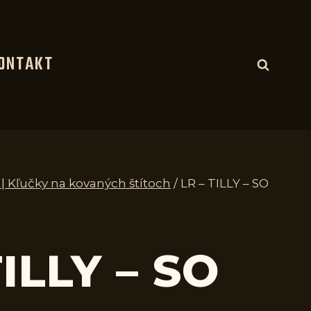
ONTAKT
e | Kľučky na kovaných štítoch
/
LR – TILLY – SO
TILLY – SO