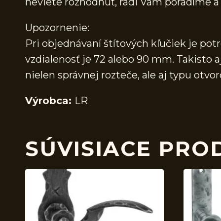
neviete rozhodnúť, radi Vám poradíme
Upozornenie:
Pri objednávaní štítových kľučiek je pot
vzdialenosť je 72 alebo 90 mm. Takisto a
nielen správnej rozteče, ale aj typu ot
Výrobca:
LR
SÚVISIACE PRO