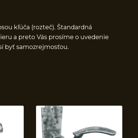
osou kľúča (rozteč). Štandardná
mieru a preto Vás prosíme o uvedenie
sí byť samozrejmosťou.