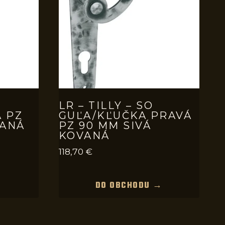
LR – TILLY – SO
 PZ
GUĽA/KĽUČKA PRAVÁ
VANÁ
PZ 90 MM SIVÁ
KOVANÁ
118,70
€
→
DO OBCHODU →