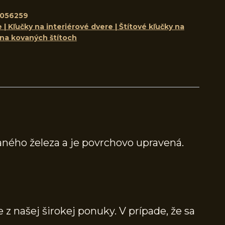
056259
 | Kľučky na interiérové dvere | Štítové kľučky na
 na kovaných štítoch
ného železa a je povrchovo upravená.
 z našej širokej ponuky. V prípade, že sa