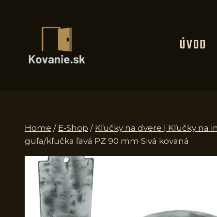
Skip
to
content
ÚVOD
Home
/
E-Shop
/
Kľučky na dvere | Kľučky na i
guľa/kľučka ľavá PZ 90 mm Sivá kovaná