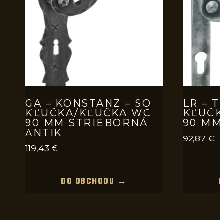
GA – KONSTANZ – SO
LR – 
KĽUČKA/KĽUČKA WC
KĽUČ
90 MM STRIEBORNÁ
90 MM
ANTIK
92,87
€
119,43
€
DO OBCHODU →