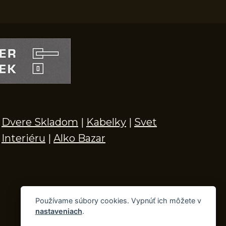
Dvere Skladom
|
Kabelky
|
Svet
Interiéru
|
Alko Bazar
Používame súbory cookies. Vypnúť ich môžete v
nastaveniach
.