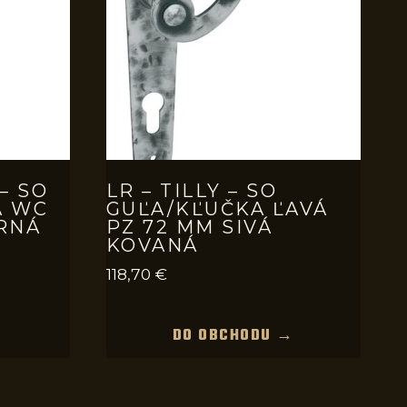
– SO
LR – TILLY – SO
A WC
GUĽA/KĽUČKA ĽAVÁ
RNÁ
PZ 72 MM SIVÁ
KOVANÁ
118,70
€
→
DO OBCHODU →