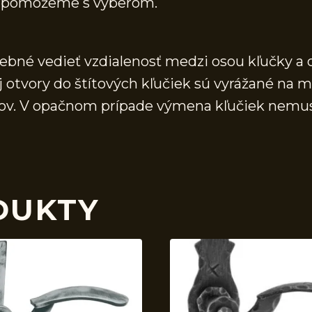
 a pomôžeme s výberom.
rebné vedieť vzdialenosť medzi osou kľučky a 
j otvory do štítových kľučiek sú vyrážané na 
vorov. V opačnom prípade výmena kľučiek nemu
DUKTY