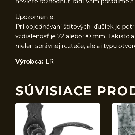
neviete rozhodnúť, radi Vám poradíme
Upozornenie:
Pri objednávaní štítových kľučiek je pot
vzdialenosť je 72 alebo 90 mm. Takisto a
nielen správnej rozteče, ale aj typu ot
Výrobca:
LR
SÚVISIACE PRO