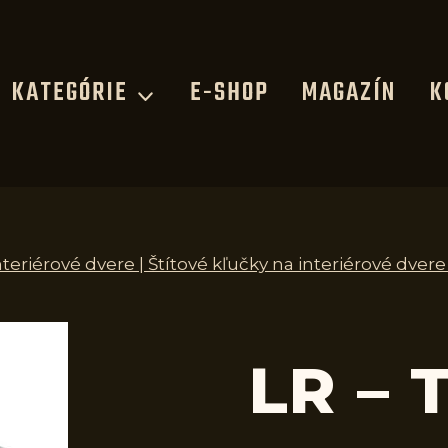
KATEGÓRIE
E-SHOP
MAGAZÍN
K
nteriérové dvere | Štítové kľučky na interiérové dver
LR – 