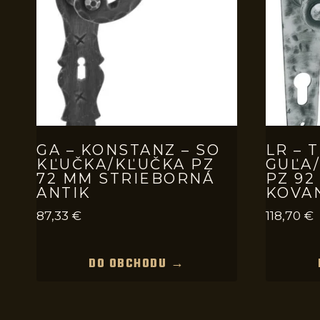
GA – KONSTANZ – SO
LR – T
KĽUČKA/KĽUČKA PZ
GUĽA
72 MM STRIEBORNÁ
PZ 92
ANTIK
KOVA
87,33
€
118,70
€
DO OBCHODU →