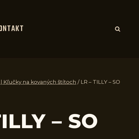
ONTAKT
e | Kľučky na kovaných štítoch
/
LR – TILLY – SO
TILLY – SO