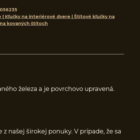
056235
 | Kľučky na interiérové dvere | Štítové kľučky na
 na kovaných štítoch
ného železa a je povrchovo upravená.
 z našej širokej ponuky. V prípade, že sa