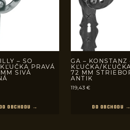
ILLY – SO
GA – KONSTANZ 
/KĽUČKA PRAVÁ
KĽUČKA/KĽUČK
 MM SIVÁ
72 MM STRIEBO
NÁ
ANTIK
119,43
€
DO OBCHODU →
DO OBCHODU 