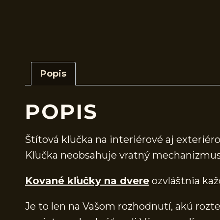
Popis
POPIS
Štítová kľučka na interiérové aj exteriér
Kľučka neobsahuje vratný mechanizmus
Kované kľučky na dvere
ozvláštnia kaž
Je to len na Vašom rozhodnutí, akú rozteč