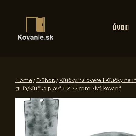
Skip
to
content
ÚVOD
Home
/
E-Shop
/
Kľučky na dvere | Kľučky na i
guľa/kľučka pravá PZ 72 mm Sivá kovaná