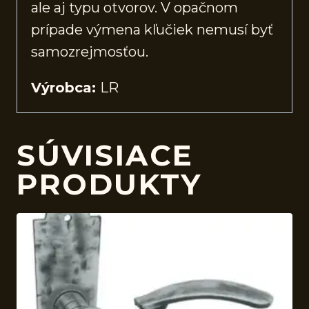
ale aj typu otvorov. V opačnom
prípade výmena kľučiek nemusí byť
samozrejmosťou.
Výrobca:
LR
SÚVISIACE
PRODUKTY