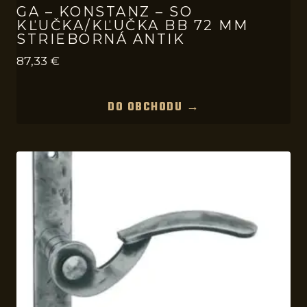
GA – KONSTANZ – SO
KĽUČKA/KĽUČKA BB 72 MM
STRIEBORNÁ ANTIK
87,33
€
DO OBCHODU →