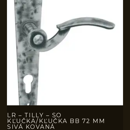
LR – TILLY – SO
KĽUČKA/KĽUČKA BB 72 MM
SIVÁ KOVANÁ