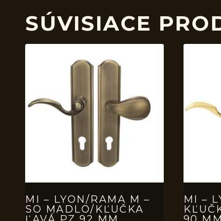
SÚVISIACE PRO
MI – LYON/RAMA M –
MI – 
SO MADLO/KĽUČKA
KĽUČ
ĽAVÁ PZ 92 MM
90 MM