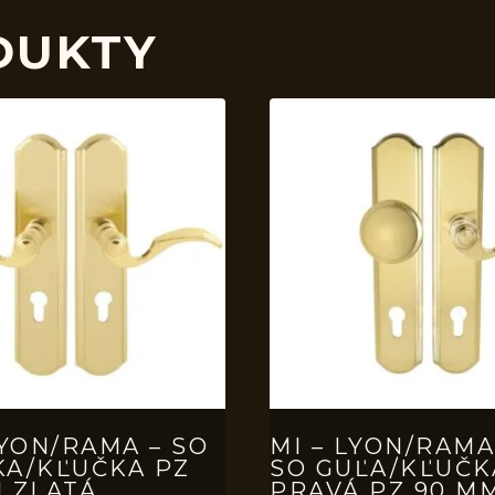
DUKTY
LYON/RAMA – SO
MI – LYON/RAMA
KA/KĽUČKA PZ
SO GUĽA/KĽUČK
 ZLATÁ
PRAVÁ PZ 90 M