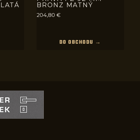
ZLATÁ
BRONZ MATNÝ
204,80
€
→
DO OBCHODU →