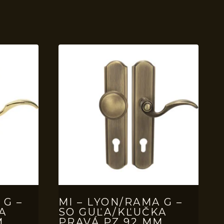
 G –
MI – LYON/RAMA G –
A
SO GUĽA/KĽUČKA
M
PRAVÁ PZ 92 MM