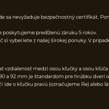
kde sa nevyžaduje bezpečnostný certifikát. Po
ine poskytujeme predĺženú záruku 5 rokov.
č si vyberiete z našej širokej ponuky. V prípad
 vzdialenosť medzi osou kľučky a osou kľúča (
, 90 a 92 mm je štandardom pre hrúbku dver
 či ide o kľučku pravú (označujeme Re) alebo ľ