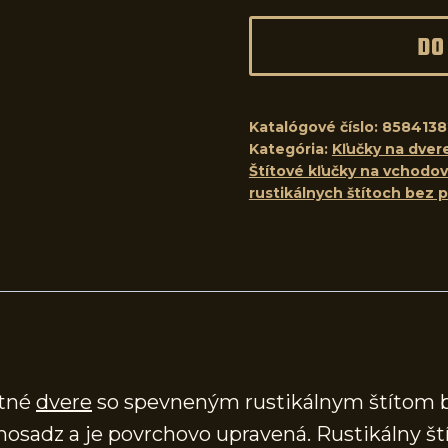
DO
Katalógové číslo:
8584138
Kategória:
Kľučky na dver
Štítové kľučky na vchodo
rustikálnych štítoch bez p
stné
dvere
so spevneným rustikálnym štítom bez
 mosadz a je povrchovo upravená. Rustikálny 