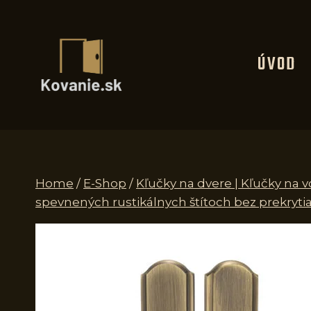
Skip
to
content
ÚVOD
Home
/
E-Shop
/
Kľučky na dvere | Kľučky na 
spevnených rustikálnych štítoch bez prekrytia