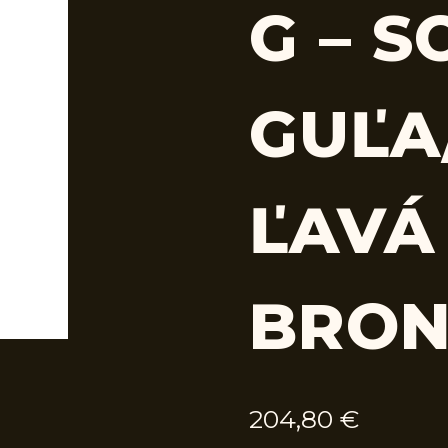
G – S
GUĽA
ĽAVÁ
BRON
204,80
€