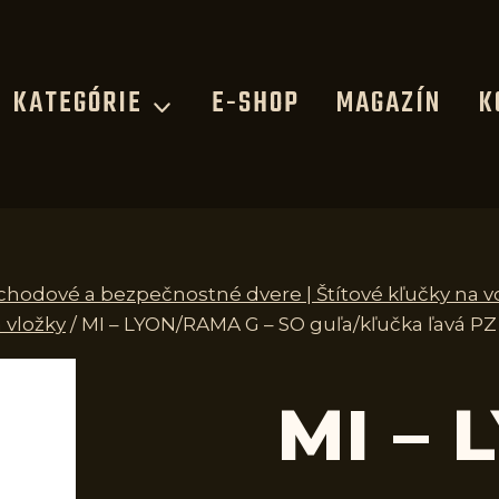
KATEGÓRIE
E-SHOP
MAGAZÍN
K
vchodové a bezpečnostné dvere | Štítové kľučky na 
 vložky
/
MI – LYON/RAMA G – SO guľa/kľučka ľavá 
MI –