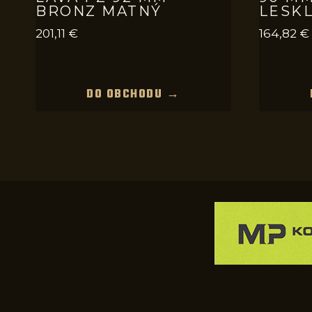
BRONZ MATNÝ
LESK
201,11
€
164,82
€
DO OBCHODU →