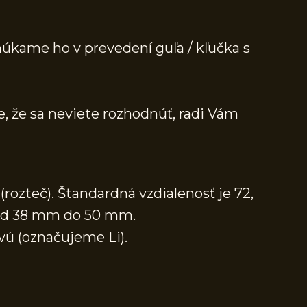
núkame ho v prevedení guľa / kľučka s
e, že sa neviete rozhodnúť, radi Vám
rozteč). Štandardná vzdialenosť je 72,
í od 38 mm do 50 mm.
avú (označujeme Li).