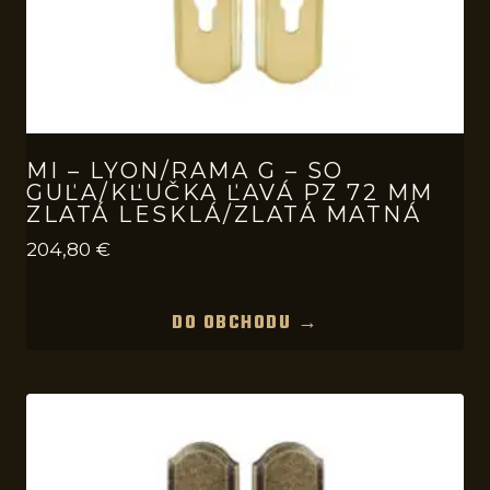
MI – LYON/RAMA G – SO
GUĽA/KĽUČKA ĽAVÁ PZ 72 MM
ZLATÁ LESKLÁ/ZLATÁ MATNÁ
204,80
€
DO OBCHODU →