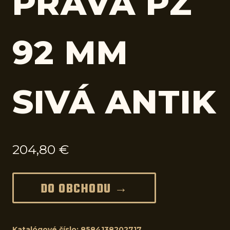
PRAVÁ PZ
92 MM
SIVÁ ANTIK
204,80
€
DO OBCHODU →
Katalógové číslo:
8584138202717