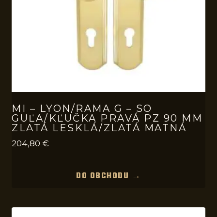
MI – LYON/RAMA G – SO
GUĽA/KĽUČKA PRAVÁ PZ 90 MM
ZLATÁ LESKLÁ/ZLATÁ MATNÁ
204,80
€
DO OBCHODU →