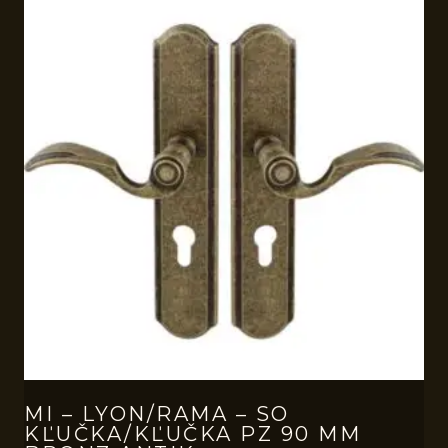
MI – LYON/RAMA – SO
KĽUČKA/KĽUČKA PZ 90 MM