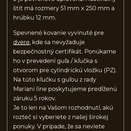
štít má rozmery 51 mm x 250 mm a
hrúbku 12 mm.
Spevnené kovanie vyvinuté pre
dvere
, kde sa nevyžaduje
bezpečnostný certifikát. Ponúkame
ho v prevedení guľa / kľučka s
otvorom pre cylindrickú vložku (PZ).
Na túto kľučku s guľou z rady
Mariani line poskytujeme predĺženú
záruku 5 rokov.
Je to len na Vašom rozhodnutí, akú
rozteč si vyberiete z našej širokej
ponuky. V prípade, že sa neviete