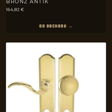
BRONZ ANTIK
164,82
€
DO OBCHODU →