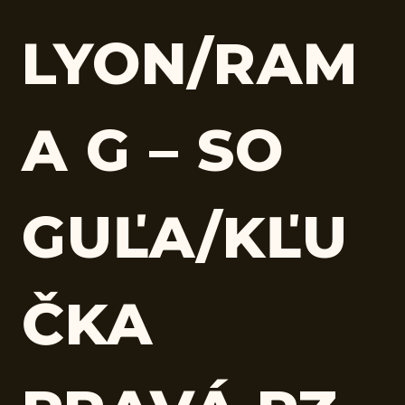
LYON/RAM
A G – SO
GUĽA/KĽU
ČKA