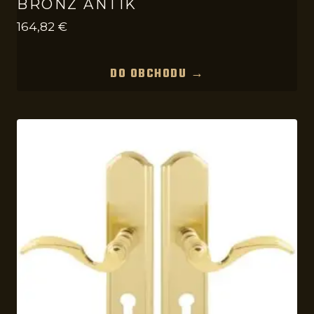
BRONZ ANTIK
164,82
€
DO OBCHODU →