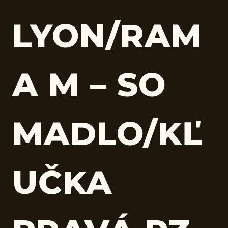
LYON/RAM
A M – SO
MADLO/KĽ
UČKA