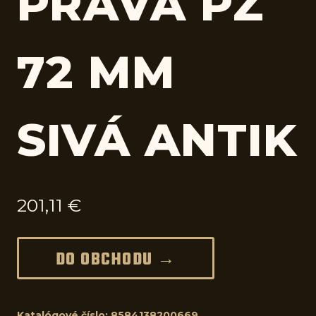
PRAVÁ PZ
72 MM
SIVÁ ANTIK
201,11
€
DO OBCHODU →
Katalógové číslo:
8584138200669