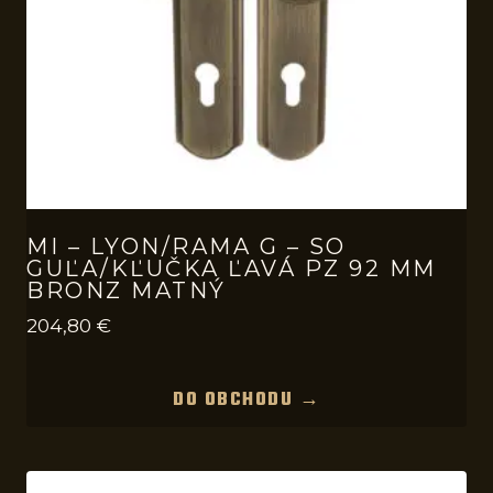
MI – LYON/RAMA G – SO
GUĽA/KĽUČKA ĽAVÁ PZ 92 MM
BRONZ MATNÝ
204,80
€
DO OBCHODU →