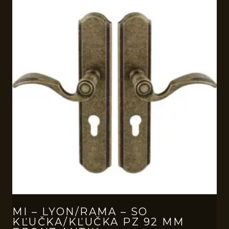
MI – LYON/RAMA – SO
KĽUČKA/KĽUČKA PZ 92 MM