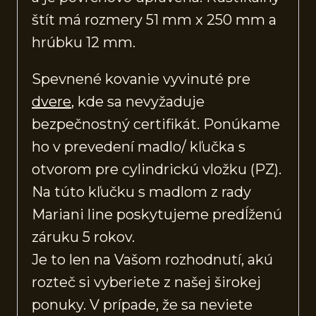
štít má rozmery 51 mm x 250 mm a
hrúbku 12 mm.
Spevnené kovanie vyvinuté pre
dvere
, kde sa nevyžaduje
bezpečnostný certifikát. Ponúkame
ho v prevedení madlo/ kľučka s
otvorom pre cylindrickú vložku (PZ).
Na túto kľučku s madlom z rady
Mariani line poskytujeme predĺženú
záruku 5 rokov.
Je to len na Vašom rozhodnutí, akú
rozteč si vyberiete z našej širokej
ponuky. V prípade, že sa neviete