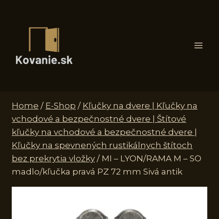
Skip
to
content
Home
/
E-Shop
/
Kľučky na dvere | Kľučky na
vchodové a bezpečnostné dvere | Štítové
kľučky na vchodové a bezpečnostné dvere |
Kľučky na spevnených rustikálnych štítoch
bez prekrytia vložky
/
MI – LYON/RAMA M – SO
madlo/kľučka pravá PZ 72 mm Sivá antik