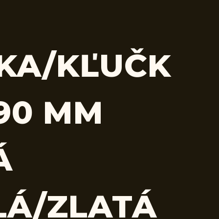
KA/KĽUČK
 90 MM
Á
LÁ/ZLATÁ