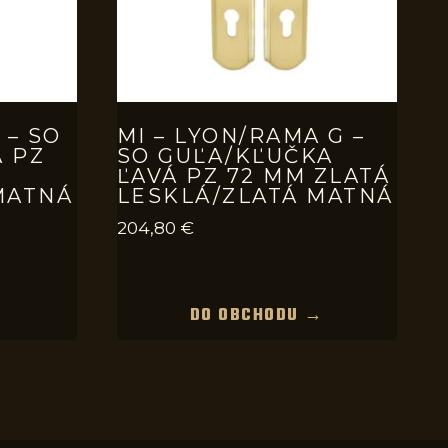
 – SO
MI – LYON/RAMA G –
 PZ
SO GUĽA/KĽUČKA
ĽAVÁ PZ 72 MM ZLATÁ
MATNÁ
LESKLÁ/ZLATÁ MATNÁ
204,80
€
→
DO OBCHODU →