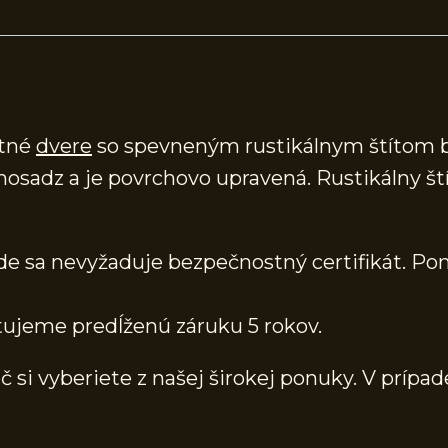
stné
dvere
so spevneným rustikálnym štítom bez
 mosadz a je povrchovo upravená. Rustikálny 
kde sa nevyžaduje bezpečnostný certifikát. Po
ytujeme predĺženú záruku 5 rokov.
č si vyberiete z našej širokej ponuky. V prípad