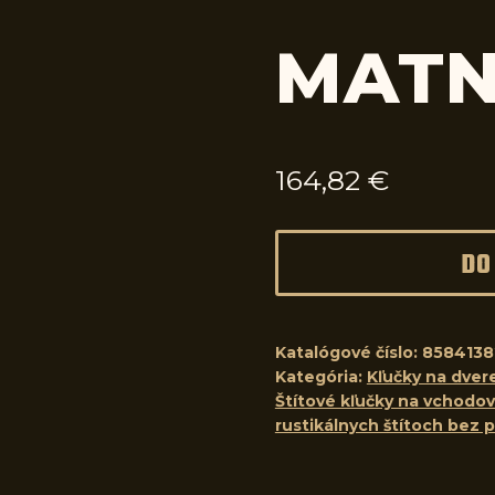
MAT
164,82
€
DO
Katalógové číslo:
8584138
Kategória:
Kľučky na dver
Štítové kľučky na vchodo
rustikálnych štítoch bez p