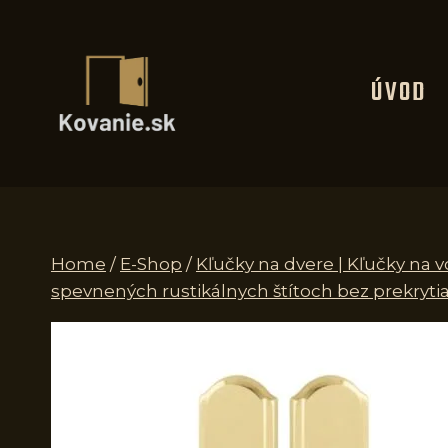
Skip
to
content
ÚVOD
Home
/
E-Shop
/
Kľučky na dvere | Kľučky na 
spevnených rustikálnych štítoch bez prekrytia