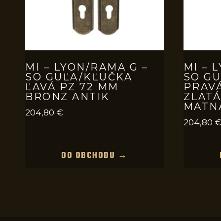
MI – LYON/RAMA G –
MI – 
SO GUĽA/KĽUČKA
SO G
ĽAVÁ PZ 72 MM
PRAVÁ
BRONZ ANTIK
ZLATÁ
MATN
204,80
€
204,80
DO OBCHODU →