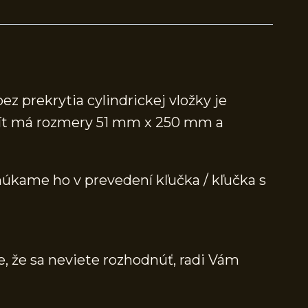
 prekrytia cylindrickej vložky je
štít má rozmery 51 mm x 250 mm a
núkame ho v prevedení kľučka / kľučka s
e, že sa neviete rozhodnúť, radi Vám