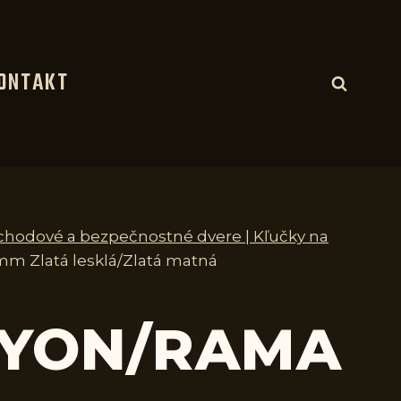
ONTAKT
vchodové a bezpečnostné dvere | Kľučky na
mm Zlatá lesklá/Zlatá matná
 LYON/RAMA