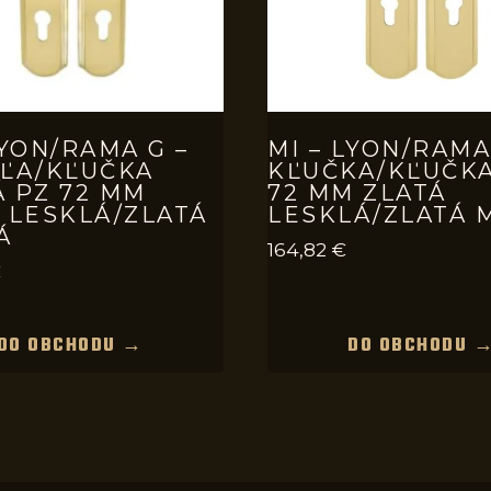
LYON/RAMA G –
MI – LYON/RAMA
UĽA/KĽUČKA
KĽUČKA/KĽUČKA
 PZ 72 MM
72 MM ZLATÁ
 LESKLÁ/ZLATÁ
LESKLÁ/ZLATÁ 
Á
164,82
€
€
DO OBCHODU →
DO OBCHODU 