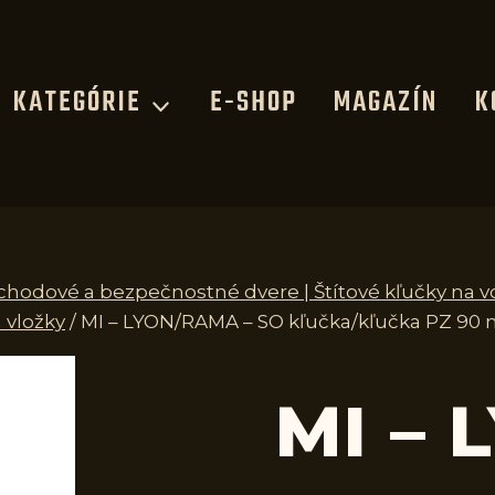
KATEGÓRIE
E-SHOP
MAGAZÍN
K
vchodové a bezpečnostné dvere | Štítové kľučky na 
 vložky
/
MI – LYON/RAMA – SO kľučka/kľučka PZ 90 
MI –