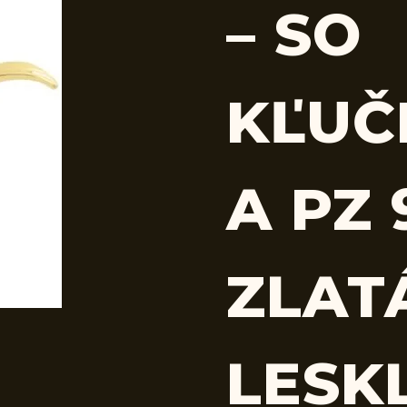
– SO
KĽUČ
A PZ
ZLAT
LESK