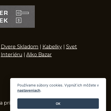
Dvere Skladom
|
Kabelky
|
Svet
Interiéru
|
Alko Bazar
Používame súbory cookies. Vypnúť ich môžete v
nastaveniach
.
a príslušenstvo
OK