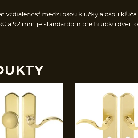
 vzdialenosť medzi osou kľučky a osou kľúča (
, 90 a 92 mm je štandardom pre hrúbku dver
DUKTY