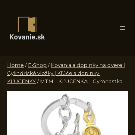
Skip
to
content
Home
/
E-Shop
/
Kovania a doplnky na dvere |
Cylindrické vložky | Kľúče a doplnky |
KĽÚČENKY
/
MTM – KĽÚČENKA – Gymnastka