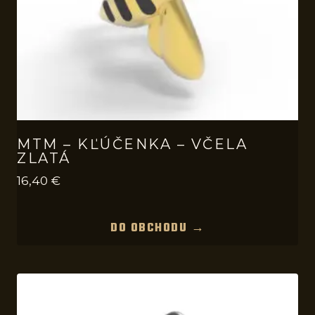
MTM – KĽÚČENKA – VČELA
ZLATÁ
16,40
€
DO OBCHODU →