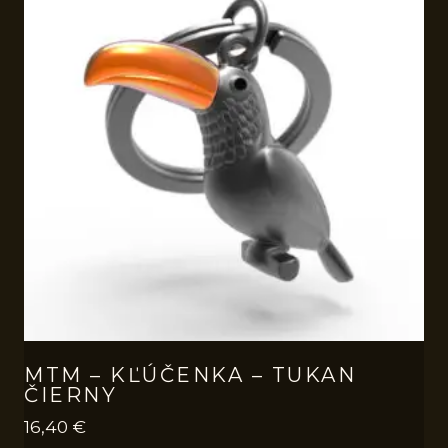
MTM – KĽÚČENKA – TUKAN
ČIERNY
16,40
€