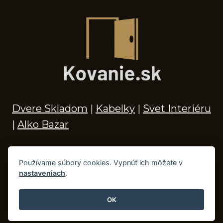
Dvere Skladom
|
Kabelky
|
Svet Interiéru
|
Alko Bazar
Používame súbory cookies. Vypnúť ich môžete v
nastaveniach
.
© 2026 Kľučky na dvere, madlá, kovania,
doplnky do kúpeľne a príslušenstvo
OK