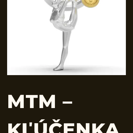
MTM –
KĽÚČENKA