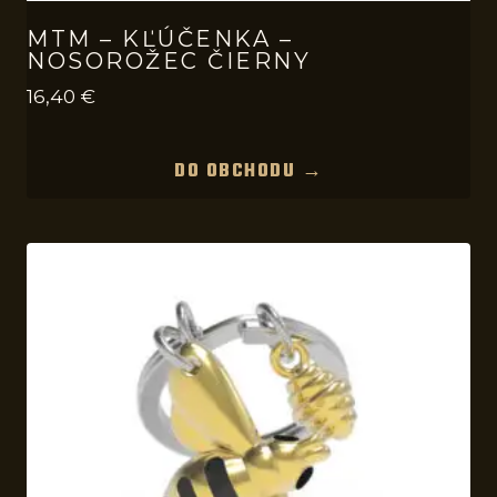
MTM – KĽÚČENKA –
NOSOROŽEC ČIERNY
16,40
€
DO OBCHODU →