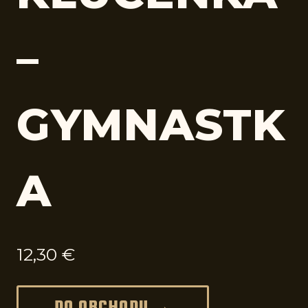
–
GYMNASTK
A
12,30
€
DO OBCHODU →