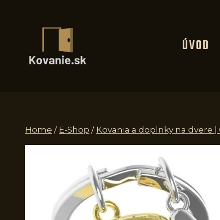
Skip
to
content
ÚVOD
Home
/
E-Shop
/
Kovania a doplnky na dvere |