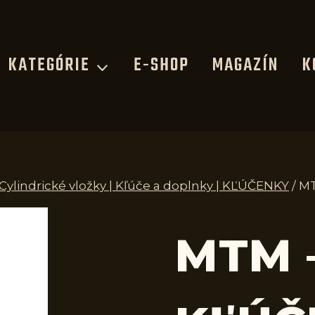
KATEGÓRIE
E-SHOP
MAGAZÍN
K
 Cylindrické vložky | Kľúče a doplnky | KĽÚČENKY
/
MT
MTM 