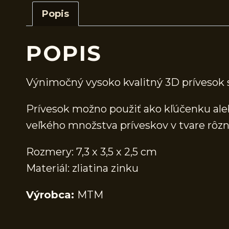
Popis
POPIS
Výnimočný vysoko kvalitný 3D prívesok 
Prívesok možno použiť ako kľúčenku aleb
veľkého množstva príveskov v tvare rôzn
Rozmery: 7,3 x 3,5 x 2,5 cm
Materiál: zliatina zinku
Výrobca:
MTM