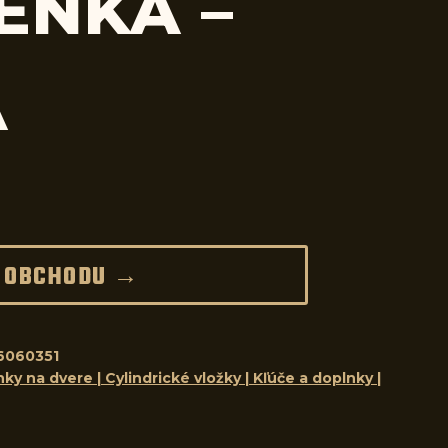
ENKA –
A
 OBCHODU →
6060351
ky na dvere | Cylindrické vložky | Kľúče a doplnky |