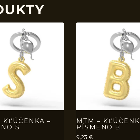
DUKTY
 KĽÚČENKA –
MTM – KĽÚČENK
ENO S
PÍSMENO B
9,23
€