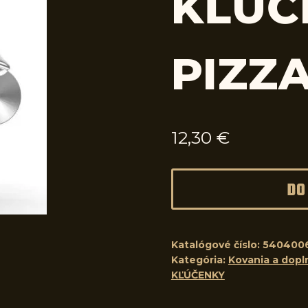
KĽÚČ
PIZZ
12,30
€
DO
Katalógové číslo:
540400
Kategória:
Kovania a dopln
KĽÚČENKY