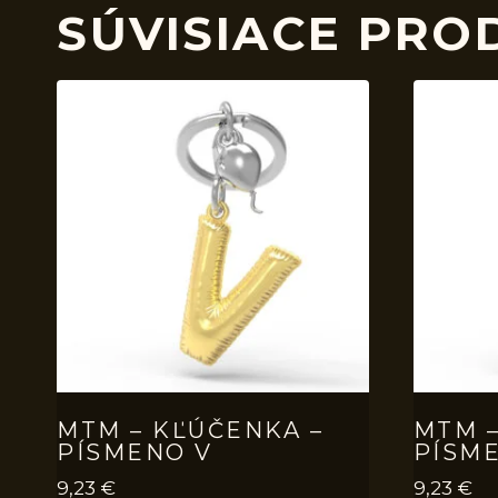
SÚVISIACE PRO
MTM – KĽÚČENKA –
MTM –
PÍSMENO V
PÍSM
9,23
€
9,23
€