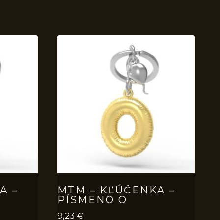
A –
MTM – KĽÚČENKA –
PÍSMENO O
9,23
€