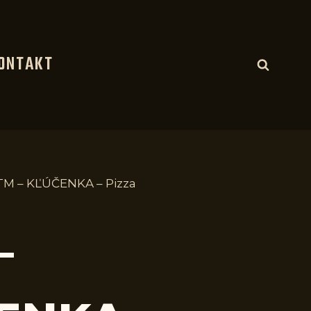
ONTAKT
M – KĽÚČENKA – Pizza
–