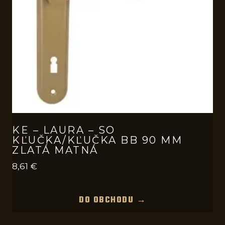
KE – LAURA – SO
KĽUČKA/KĽUČKA BB 90 MM
ZLATÁ MATNÁ
8,61
€
DO OBCHODU →