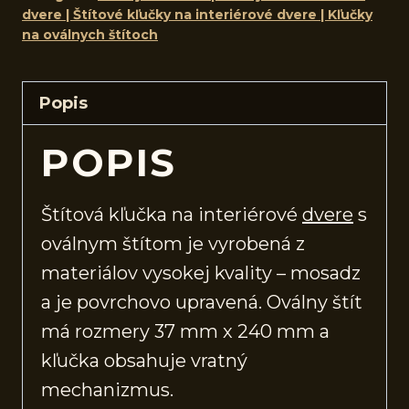
dvere | Štítové kľučky na interiérové dvere | Kľučky
na oválnych štítoch
Popis
POPIS
Štítová kľučka na interiérové
dvere
s
oválnym štítom je vyrobená z
materiálov vysokej kvality – mosadz
a je povrchovo upravená. Oválny štít
má rozmery 37 mm x 240 mm a
kľučka obsahuje vratný
mechanizmus.