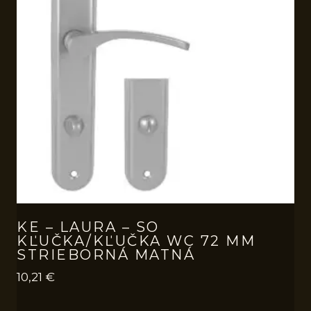
KE – LAURA – SO
KĽUČKA/KĽUČKA WC 72 MM
STRIEBORNÁ MATNÁ
10,21
€