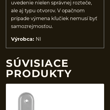
uvedenie nielen správnej rozteče,
ale aj typu otvorov. V opačnom
prípade výmena kľučiek nemusí byť
samozrejmosťou.
Výrobca:
NI
SÚVISIACE
PRODUKTY