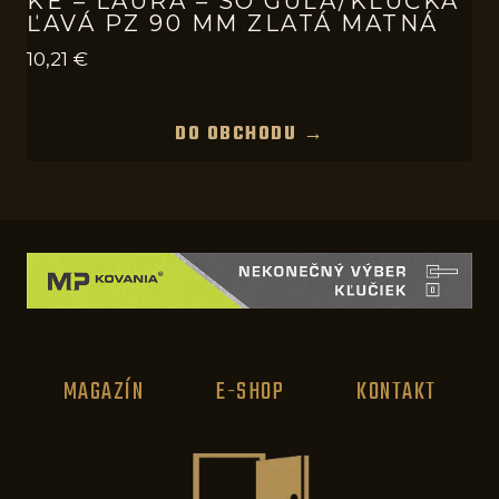
KE – LAURA – SO GUĽA/KĽUČKA
ĽAVÁ PZ 90 MM ZLATÁ MATNÁ
10,21
€
DO OBCHODU →
MAGAZÍN
E-SHOP
KONTAKT