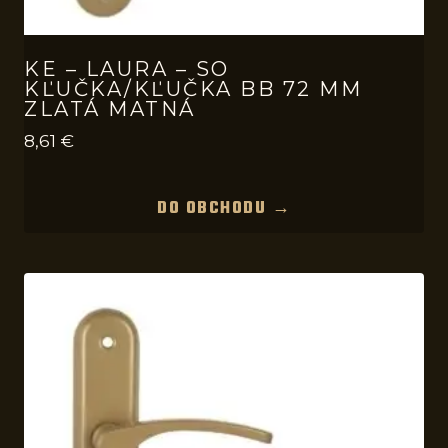
KE – LAURA – SO
KĽUČKA/KĽUČKA BB 72 MM
ZLATÁ MATNÁ
8,61
€
DO OBCHODU →