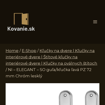
Skip
to
content
Home
/
E-Shop
/
Kľučky na dvere | Kľučky na
interiérové dvere | Štítové kľučky na
interiérové dvere | Kľučky na oválnych štítoch
/
NI – ELEGANT – SO guľa/kľučka ľavá PZ 72
mm Chróm lesklý