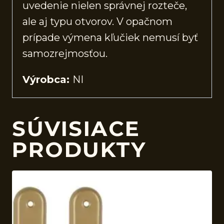
uvedenie nielen správnej rozteče,
ale aj typu otvorov. V opačnom
prípade výmena kľučiek nemusí byť
samozrejmosťou.
Výrobca:
NI
SÚVISIACE
PRODUKTY