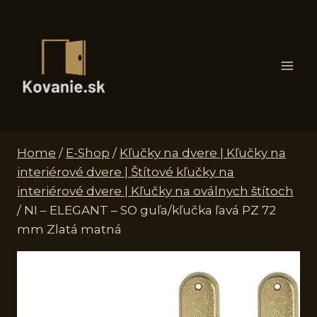
Skip
to
content
Home
/
E-Shop
/
Kľučky na dvere | Kľučky na
interiérové dvere | Štítové kľučky na
interiérové dvere | Kľučky na oválnych štítoch
/
NI – ELEGANT – SO guľa/kľučka ľavá PZ 72
mm Zlatá matná