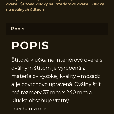
dvere | Štítové kľučky na interiérové dvere | Kľučky
na oválnych štítoch
Popis
POPIS
Štítová kľučka na interiérové
dvere
s
oválnym štítom je vyrobená z
materiálov vysokej kvality – mosadz
a je povrchovo upravená. Oválny štít
má rozmery 37 mm x 240 mm a
kľučka obsahuje vratný
mechanizmus.