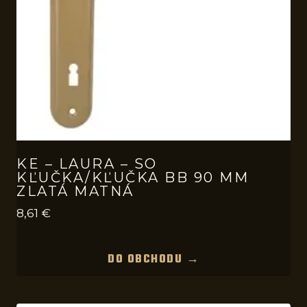
KE – LAURA – SO
KĽUČKA/KĽUČKA BB 90 MM
ZLATÁ MATNÁ
8,61
€
DO OBCHODU →