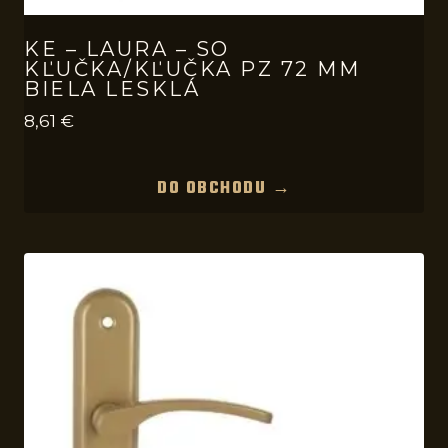
KE – LAURA – SO
KĽUČKA/KĽUČKA PZ 72 MM
BIELA LESKLÁ
8,61
€
DO OBCHODU →