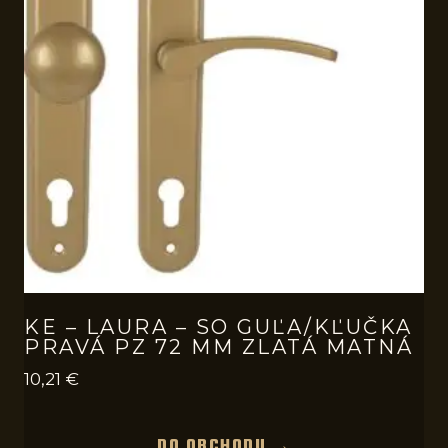
KE – LAURA – SO GUĽA/KĽUČKA
PRAVÁ PZ 72 MM ZLATÁ MATNÁ
10,21
€
DO OBCHODU →