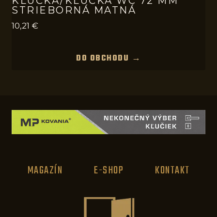
KĽUČKA/KĽUČKA WC 72 MM
STRIEBORNÁ MATNÁ
10,21
€
DO OBCHODU →
MAGAZÍN
E-SHOP
KONTAKT