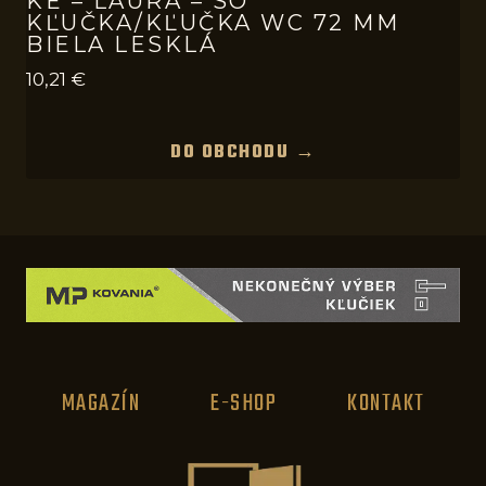
KE – LAURA – SO
KĽUČKA/KĽUČKA WC 72 MM
BIELA LESKLÁ
10,21
€
DO OBCHODU →
MAGAZÍN
E-SHOP
KONTAKT