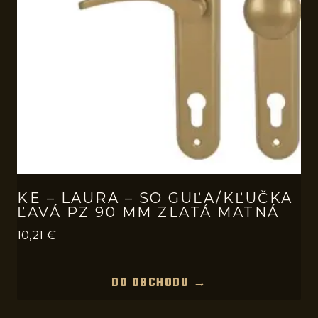
KE – LAURA – SO GUĽA/KĽUČKA
ĽAVÁ PZ 90 MM ZLATÁ MATNÁ
10,21
€
DO OBCHODU →