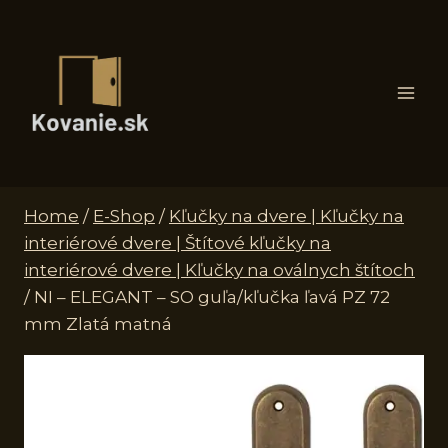
Skip
to
content
Home
/
E-Shop
/
Kľučky na dvere | Kľučky na
interiérové dvere | Štítové kľučky na
interiérové dvere | Kľučky na oválnych štítoch
/
NI – ELEGANT – SO guľa/kľučka ľavá PZ 72
mm Zlatá matná