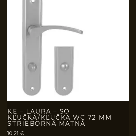
KE – LAURA – SO
KĽUČKA/KĽUČKA WC 72 MM
STRIEBORNÁ MATNÁ
10,21
€