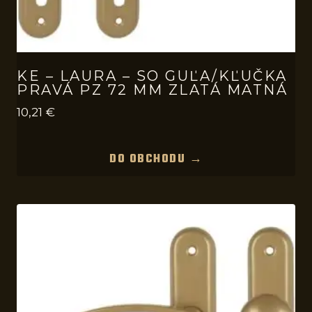
KE – LAURA – SO GUĽA/KĽUČKA
PRAVÁ PZ 72 MM ZLATÁ MATNÁ
10,21
€
DO OBCHODU →