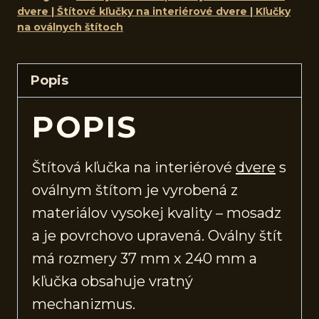
dvere | Štítové kľučky na interiérové dvere | Kľučky
na oválnych štítoch
Popis
POPIS
Štítová kľučka na interiérové
dvere
s
oválnym štítom je vyrobená z
materiálov vysokej kvality – mosadz
a je povrchovo upravená. Oválny štít
má rozmery 37 mm x 240 mm a
kľučka obsahuje vratný
mechanizmus.