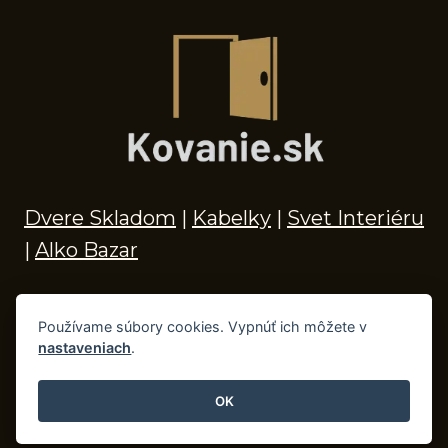
Dvere Skladom
|
Kabelky
|
Svet Interiéru
|
Alko Bazar
Používame súbory cookies. Vypnúť ich môžete v
nastaveniach
.
© 2026 Kľučky na dvere, madlá, kovania,
doplnky do kúpeľne a príslušenstvo
OK