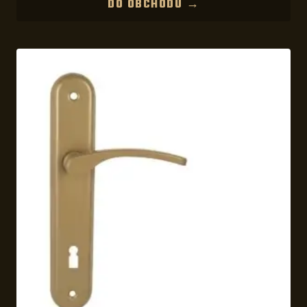
DO OBCHODU →