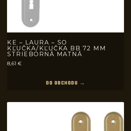
KE – LAURA – SO
KĽUČKA/KĽUČKA BB 72 MM
STRIEBORNÁ MATNÁ
8,61
€
DO OBCHODU →