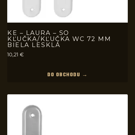
KE – LAURA – SO
KĽUČKA/KĽUČKA WC 72 MM
BIELA LESKLÁ
10,21
€
DO OBCHODU →