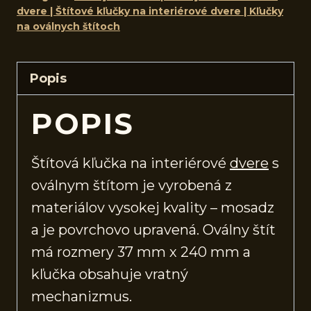
dvere | Štítové kľučky na interiérové dvere | Kľučky
na oválnych štítoch
Popis
POPIS
Štítová kľučka na interiérové
dvere
s
oválnym štítom je vyrobená z
materiálov vysokej kvality – mosadz
a je povrchovo upravená. Oválny štít
má rozmery 37 mm x 240 mm a
kľučka obsahuje vratný
mechanizmus.