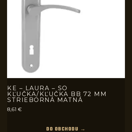
KE – LAURA – SO
KĽUČKA/KĽUČKA BB 72 MM
STRIEBORNÁ MATNÁ
8,61
€
DO OBCHODU →