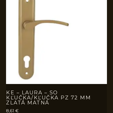
KE – LAURA – SO
KĽUČKA/KĽUČKA PZ 72 MM
ZLATÁ MATNÁ
8,61
€