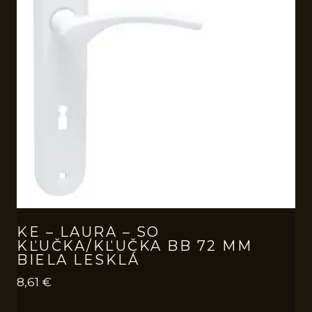
KE – LAURA – SO
KĽUČKA/KĽUČKA BB 72 MM
BIELA LESKLÁ
8,61
€