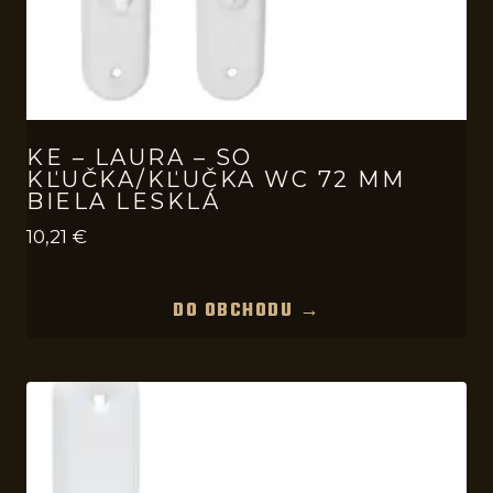
KE – LAURA – SO
KĽUČKA/KĽUČKA WC 72 MM
BIELA LESKLÁ
10,21
€
DO OBCHODU →