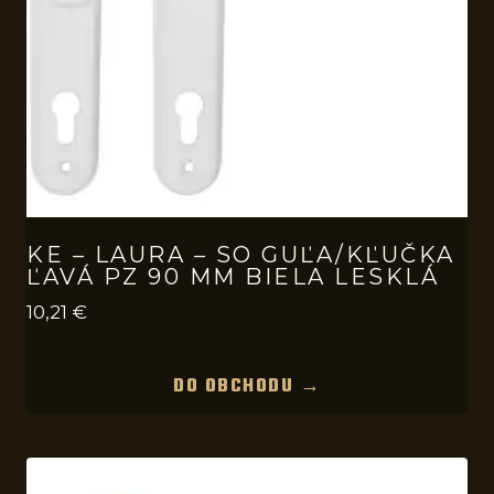
KE – LAURA – SO GUĽA/KĽUČKA
ĽAVÁ PZ 90 MM BIELA LESKLÁ
10,21
€
DO OBCHODU →