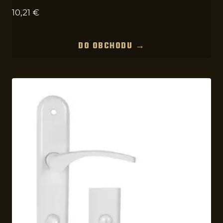
10,21
€
DO OBCHODU →