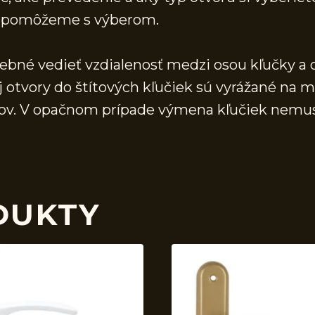
 a pomôžeme s výberom.
rebné vedieť vzdialenosť medzi osou kľučky a 
j otvory do štítových kľučiek sú vyrážané na 
vorov. V opačnom prípade výmena kľučiek nemu
DUKTY