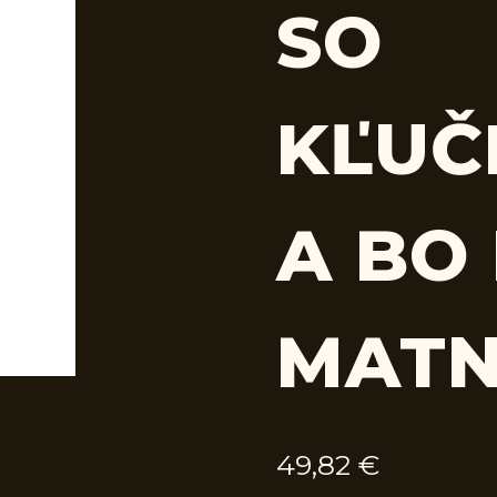
SO
KĽUČ
A BO
MAT
49,82
€