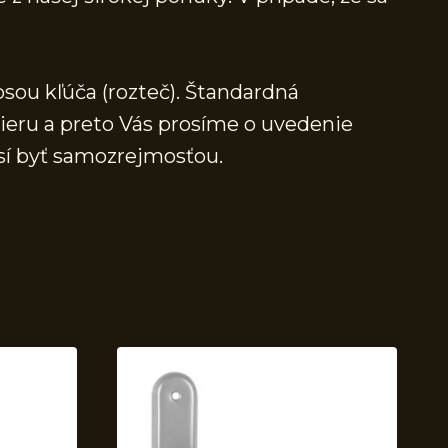
osou kľúča (rozteč). Štandardná
mieru a preto Vás prosíme o uvedenie
sí byť samozrejmosťou.