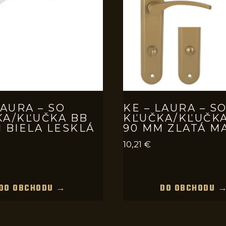
LAURA – SO
KE – LAURA – S
KA/KĽUČKA BB
KĽUČKA/KĽUČK
 BIELA LESKLÁ
90 MM ZLATÁ M
10,21
€
DO OBCHODU →
DO OBCHODU 