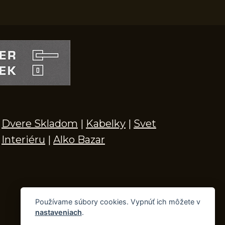
Dvere Skladom
|
Kabelky
|
Svet
Interiéru
|
Alko Bazar
Používame súbory cookies. Vypnúť ich môžete v
nastaveniach
.