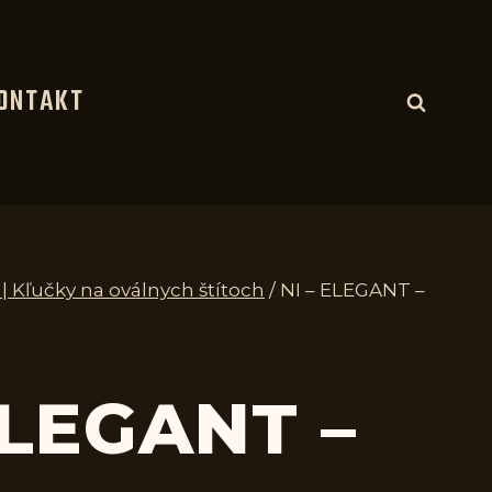
ONTAKT
 | Kľučky na oválnych štítoch
/
NI – ELEGANT –
ELEGANT –