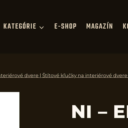
KATEGÓRIE
E-SHOP
MAGAZÍN
K
nteriérové dvere | Štítové kľučky na interiérové dvere
NI – 