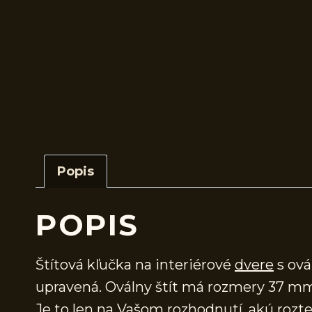
Popis
POPIS
Štítová kľučka na interiérové
dvere
s ová
upravená. Oválny štít má rozmery 37 m
Je to len na Vašom rozhodnutí, akú rozteč