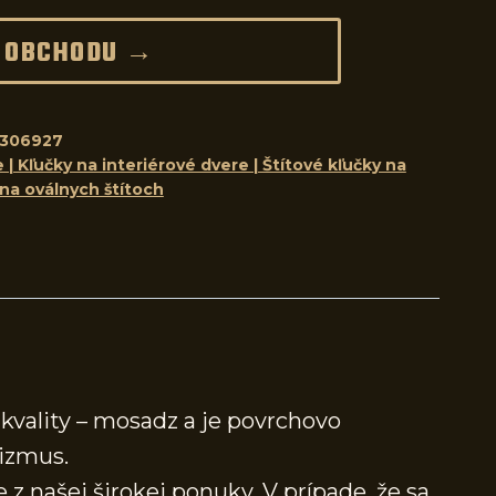
 OBCHODU →
8306927
 | Kľučky na interiérové dvere | Štítové kľučky na
 na oválnych štítoch
kvality – mosadz a je povrchovo
izmus.
 z našej širokej ponuky. V prípade, že sa