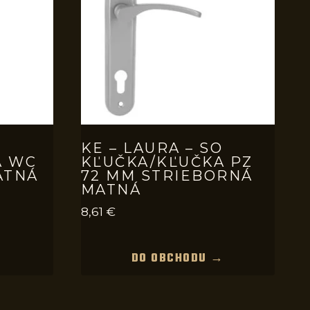
O
KE – LAURA – SO
A WC
KĽUČKA/KĽUČKA PZ
ATNÁ
72 MM STRIEBORNÁ
MATNÁ
8,61
€
→
DO OBCHODU →