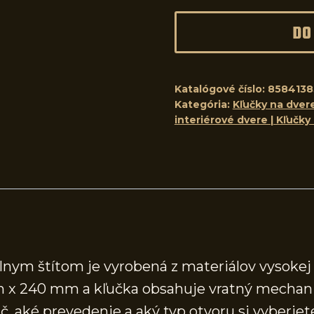
DO
Katalógové číslo:
858413
Kategória:
Kľučky na dvere
interiérové dvere | Kľučky
lnym štítom je vyrobená z materiálov vysokej 
m x 240 mm a kľučka obsahuje vratný mechan
, aké prevedenie a aký typ otvoru si vyberiete