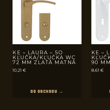
KE – LAURA – SO
KE – 
KĽUČKA/KĽUČKA WC
KĽUČ
72 MM ZLATÁ MATNÁ
90 MM
10,21
€
8,61
€
DO OBCHODU →