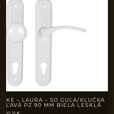
KE – LAURA – SO GUĽA/KĽUČKA
ĽAVÁ PZ 90 MM BIELA LESKLÁ
10,21
€