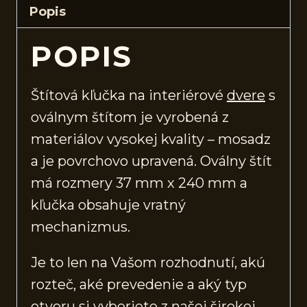
Popis
POPIS
Štítová kľučka na interiérové
dvere
s
oválnym štítom je vyrobená z
materiálov vysokej kvality – mosadz
a je povrchovo upravená. Oválny štít
má rozmery 37 mm x 240 mm a
kľučka obsahuje vratný
mechanizmus.
Je to len na Vašom rozhodnutí, akú
rozteč, aké prevedenie a aký typ
otvoru si vyberiete z našej širokej