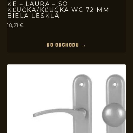
KE – LAURA – SO
KĽUČKA/KĽUČKA WC 72 MM
BIELA LESKLÁ
10,21
€
DO OBCHODU →