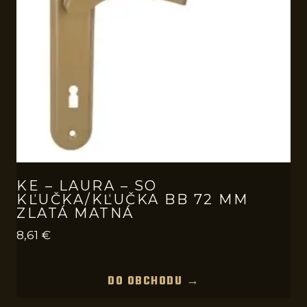
KE – LAURA – SO
KĽUČKA/KĽUČKA BB 72 MM
ZLATÁ MATNÁ
8,61
€
DO OBCHODU →