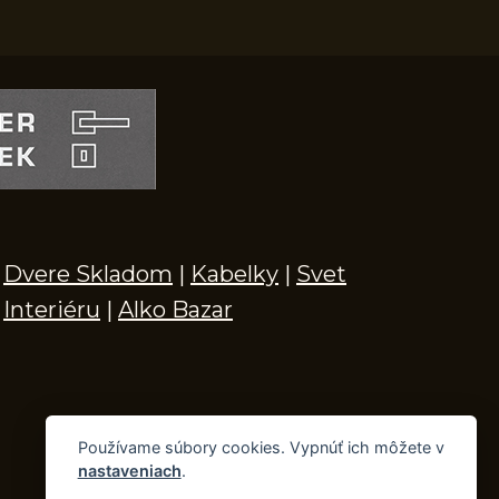
Dvere Skladom
|
Kabelky
|
Svet
Interiéru
|
Alko Bazar
Používame súbory cookies. Vypnúť ich môžete v
nastaveniach
.