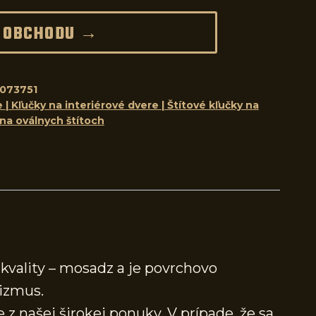
 OBCHODU →
073751
 | Kľučky na interiérové dvere | Štítové kľučky na
 na oválnych štítoch
kvality – mosadz a je povrchovo
izmus.
 z našej širokej ponuky. V prípade, že sa