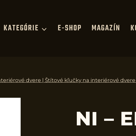
KATEGÓRIE
E-SHOP
MAGAZÍN
K
nteriérové dvere | Štítové kľučky na interiérové dvere
NI – 