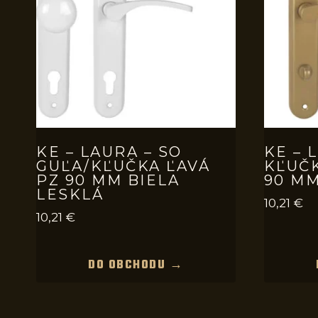
KE – LAURA – SO
KE – 
GUĽA/KĽUČKA ĽAVÁ
KĽUČ
PZ 90 MM BIELA
90 MM
LESKLÁ
10,21
€
10,21
€
DO OBCHODU →