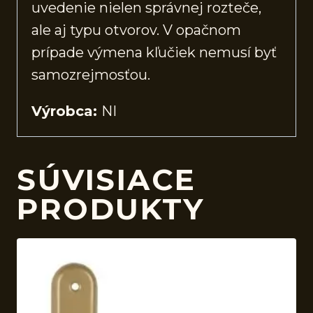
uvedenie nielen správnej rozteče,
ale aj typu otvorov. V opačnom
prípade výmena kľučiek nemusí byť
samozrejmosťou.
Výrobca:
NI
SÚVISIACE
PRODUKTY