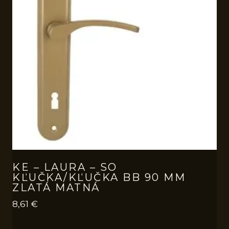
KE – LAURA – SO
KĽUČKA/KĽUČKA BB 90 MM
ZLATÁ MATNÁ
8,61
€