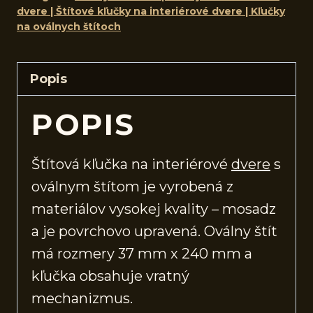
dvere | Štítové kľučky na interiérové dvere | Kľučky
na oválnych štítoch
Popis
POPIS
Štítová kľučka na interiérové
dvere
s
oválnym štítom je vyrobená z
materiálov vysokej kvality – mosadz
a je povrchovo upravená. Oválny štít
má rozmery 37 mm x 240 mm a
kľučka obsahuje vratný
mechanizmus.