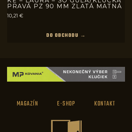
KE – LAURA – SO GUĽA/KĽUČKA
PRAVÁ PZ 90 MM ZLATÁ MATNÁ
10,21
€
DO OBCHODU →
MAGAZÍN
E-SHOP
KONTAKT