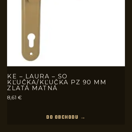
KE – LAURA – SO
KĽUČKA/KĽUČKA PZ 90 MM
ZLATÁ MATNÁ
8,61
€
DO OBCHODU →