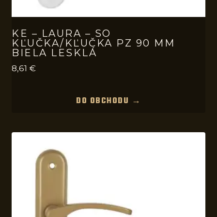
KE – LAURA – SO
KĽUČKA/KĽUČKA PZ 90 MM
BIELA LESKLÁ
8,61
€
DO OBCHODU →