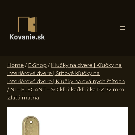
Skip
to
content
Home
/
E-Shop
/
Kľučky na dvere | Kľučky na
interiérové dvere | Štítové kľučky na
interiérové dvere | Kľučky na oválnych štítoch
/
NI – ELEGANT – SO kľučka/kľučka PZ 72 mm
Zlatá matná