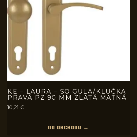
KE – LAURA – SO GUĽA/KĽUČKA
PRAVÁ PZ 90 MM ZLATÁ MATNÁ
10,21
€
DO OBCHODU →