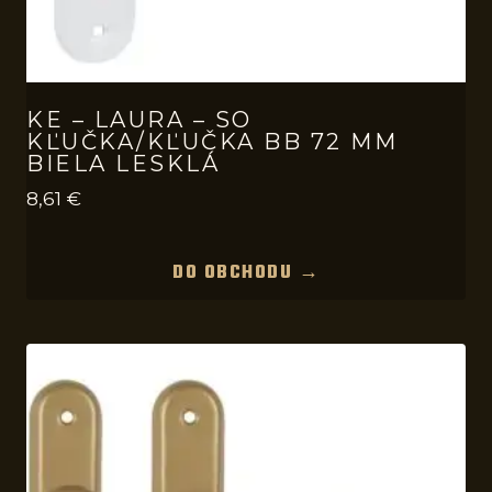
KE – LAURA – SO
KĽUČKA/KĽUČKA BB 72 MM
BIELA LESKLÁ
8,61
€
DO OBCHODU →