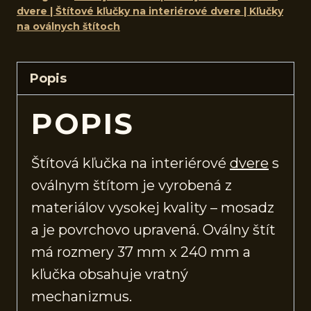
dvere | Štítové kľučky na interiérové dvere | Kľučky
na oválnych štítoch
Popis
POPIS
Štítová kľučka na interiérové
dvere
s
oválnym štítom je vyrobená z
materiálov vysokej kvality – mosadz
a je povrchovo upravená. Oválny štít
má rozmery 37 mm x 240 mm a
kľučka obsahuje vratný
mechanizmus.