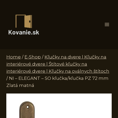
Skip
to
content
Home
/
E-Shop
/
Kľučky na dvere | Kľučky na
interiérové dvere | Štítové kľučky na
interiérové dvere | Kľučky na oválnych štítoch
/
NI – ELEGANT – SO kľučka/kľučka PZ 72 mm
Zlatá matná