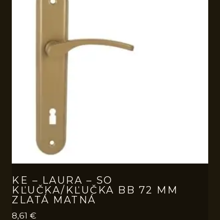
KE – LAURA – SO
KĽUČKA/KĽUČKA BB 72 MM
ZLATÁ MATNÁ
8,61
€