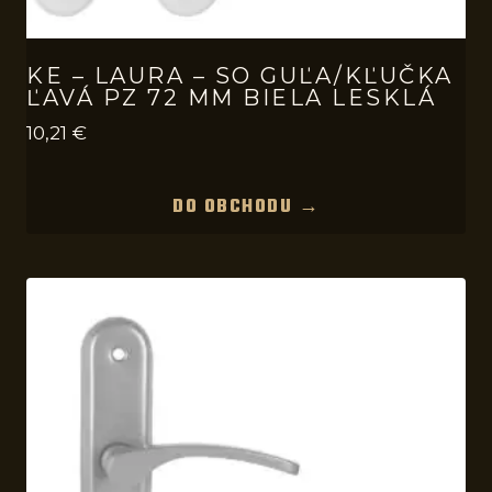
KE – LAURA – SO GUĽA/KĽUČKA
ĽAVÁ PZ 72 MM BIELA LESKLÁ
10,21
€
DO OBCHODU →