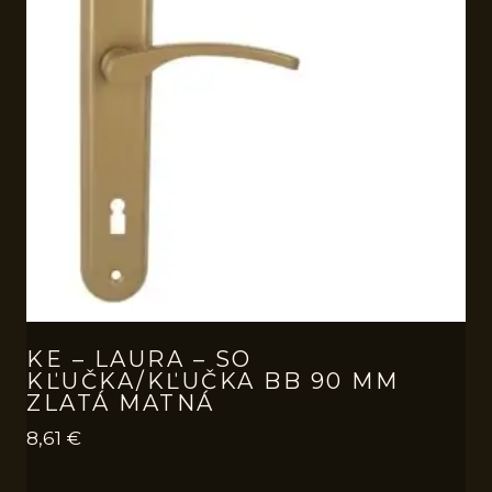
KE – LAURA – SO
KĽUČKA/KĽUČKA BB 90 MM
ZLATÁ MATNÁ
8,61
€