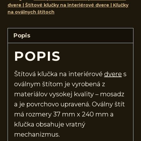
dvere | Štítové kľučky na interiérové dvere | Kľučky
na oválnych štítoch
Popis
POPIS
Štítová kľučka na interiérové
dvere
s
oválnym štítom je vyrobená z
materiálov vysokej kvality – mosadz
a je povrchovo upravená. Oválny štít
má rozmery 37 mm x 240 mm a
kľučka obsahuje vratný
mechanizmus.