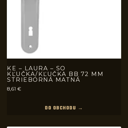
KE – LAURA – SO
KĽUČKA/KĽUČKA BB 72 MM
STRIEBORNÁ MATNÁ
8,61
€
DO OBCHODU →