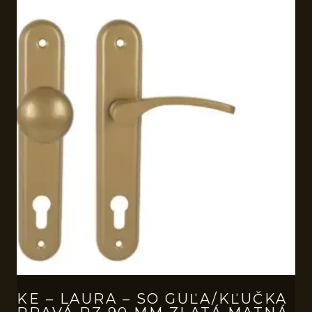
KE – LAURA – SO GUĽA/KĽUČKA