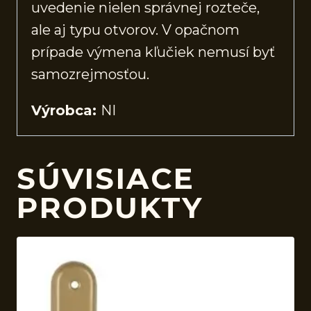
uvedenie nielen správnej rozteče,
ale aj typu otvorov. V opačnom
prípade výmena kľučiek nemusí byť
samozrejmosťou.
Výrobca:
NI
SÚVISIACE
PRODUKTY