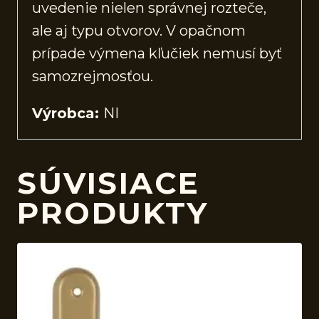
uvedenie nielen správnej rozteče,
ale aj typu otvorov. V opačnom
prípade výmena kľučiek nemusí byť
samozrejmosťou.
Výrobca:
NI
SÚVISIACE
PRODUKTY