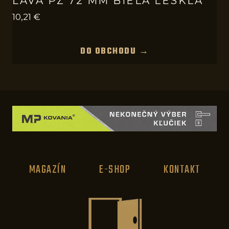
ĽAVÁ PZ 72 MM BIELA LESKLÁ
10,21
€
DO OBCHODU →
MAGAZÍN
E-SHOP
KONTAKT