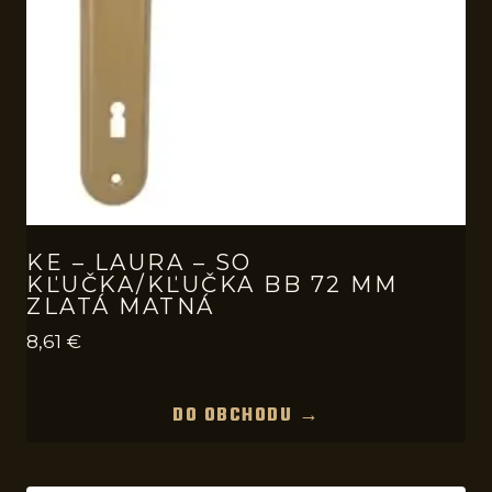
KE – LAURA – SO
KĽUČKA/KĽUČKA BB 72 MM
ZLATÁ MATNÁ
8,61
€
DO OBCHODU →