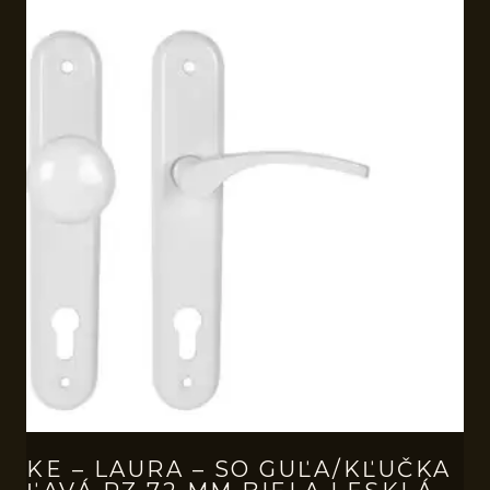
KE – LAURA – SO GUĽA/KĽUČKA