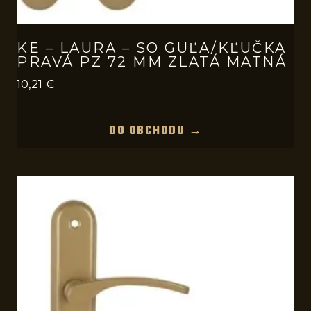
KE – LAURA – SO GUĽA/KĽUČKA
PRAVÁ PZ 72 MM ZLATÁ MATNÁ
10,21
€
DO OBCHODU →