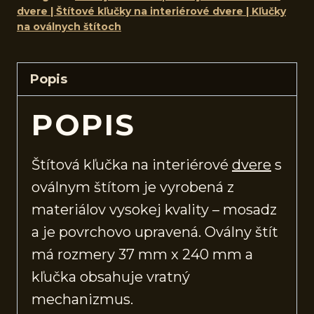
dvere | Štítové kľučky na interiérové dvere | Kľučky
na oválnych štítoch
Popis
POPIS
Štítová kľučka na interiérové
dvere
s
oválnym štítom je vyrobená z
materiálov vysokej kvality – mosadz
a je povrchovo upravená. Oválny štít
má rozmery 37 mm x 240 mm a
kľučka obsahuje vratný
mechanizmus.