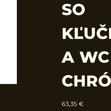
SO
KĽUČ
A WC
CHRÓ
63,35
€