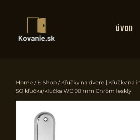
Skip
to
content
ÚVOD
Home
/
E-Shop
/
Kľučky na dvere | Kľučky na i
SO kľučka/kľučka WC 90 mm Chróm lesklý