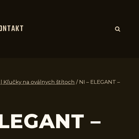
ONTAKT
 | Kľučky na oválnych štítoch
/
NI – ELEGANT –
ELEGANT –