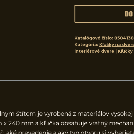
DO
Katalógové číslo:
8584138
Kategória:
Kľučky na dvere
interiérové dvere | Kľučky
lnym štítom je vyrobená z materiálov vysokej 
m x 240 mm a kľučka obsahuje vratný mechan
, aké prevedenie a aký typ otvoru si vyberiete