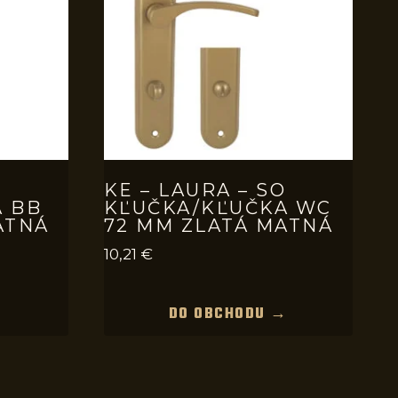
O
KE – LAURA – SO
 BB
KĽUČKA/KĽUČKA WC
ATNÁ
72 MM ZLATÁ MATNÁ
10,21
€
→
DO OBCHODU →