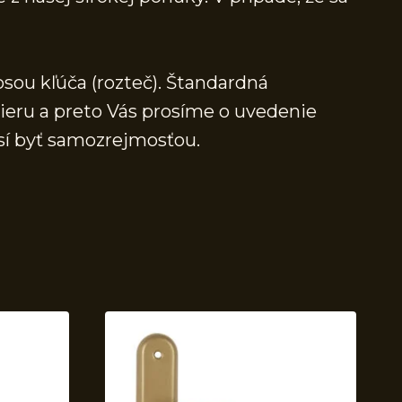
osou kľúča (rozteč). Štandardná
mieru a preto Vás prosíme o uvedenie
sí byť samozrejmosťou.