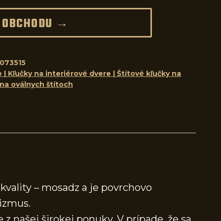
 OBCHODU →
073515
 | Kľučky na interiérové dvere | Štítové kľučky na
 na oválnych štítoch
kvality – mosadz a je povrchovo
izmus.
 z našej širokej ponuky. V prípade, že sa