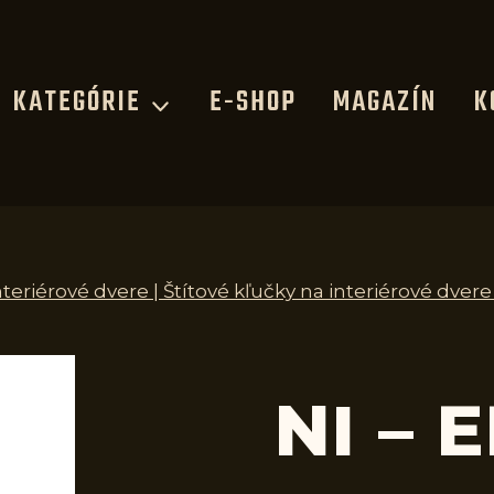
KATEGÓRIE
E-SHOP
MAGAZÍN
K
nteriérové dvere | Štítové kľučky na interiérové dvere
NI – 