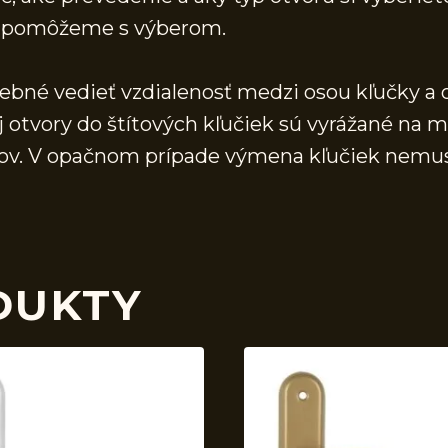
 a pomôžeme s výberom.
rebné vedieť vzdialenosť medzi osou kľučky a 
j otvory do štítových kľučiek sú vyrážané na 
vorov. V opačnom prípade výmena kľučiek nemu
DUKTY