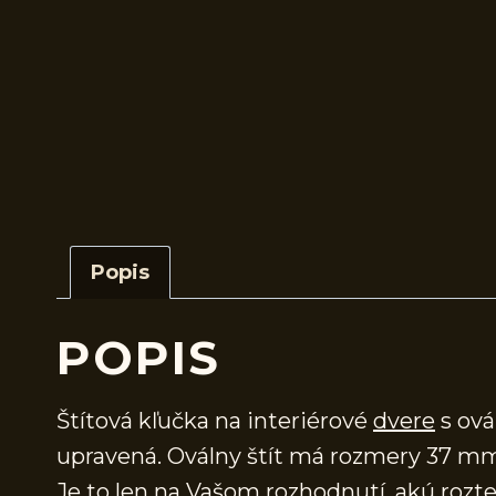
Popis
POPIS
Štítová kľučka na interiérové
dvere
s ová
upravená. Oválny štít má rozmery 37 m
Je to len na Vašom rozhodnutí, akú rozteč