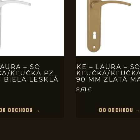
LAURA – SO
KE – LAURA – S
KA/KĽUČKA PZ
KĽUČKA/KĽUČKA
 BIELA LESKLÁ
90 MM ZLATÁ M
8,61
€
DO OBCHODU →
DO OBCHODU 