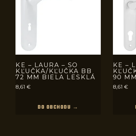
KE – LAURA – SO
KE – 
KĽUČKA/KĽUČKA BB
KĽUČ
72 MM BIELA LESKLÁ
90 MM
8,61
€
8,61
€
DO OBCHODU →