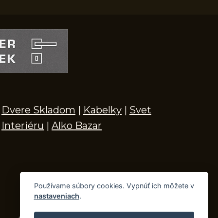
Dvere Skladom
|
Kabelky
|
Svet
Interiéru
|
Alko Bazar
Používame súbory cookies. Vypnúť ich môžete v
nastaveniach
.