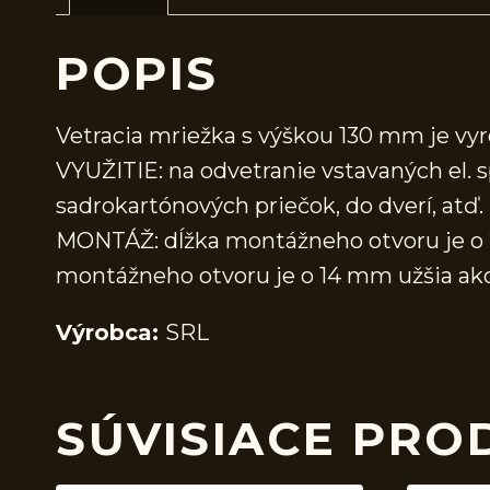
POPIS
Vetracia mriežka s výškou 130 mm je vyr
VYUŽITIE: na odvetranie vstavaných el. 
sadrokartónových priečok, do dverí, atď.
MONTÁŽ: dĺžka montážneho otvoru je o 25
montážneho otvoru je o 14 mm užšia ako j
Výrobca:
SRL
SÚVISIACE PRO