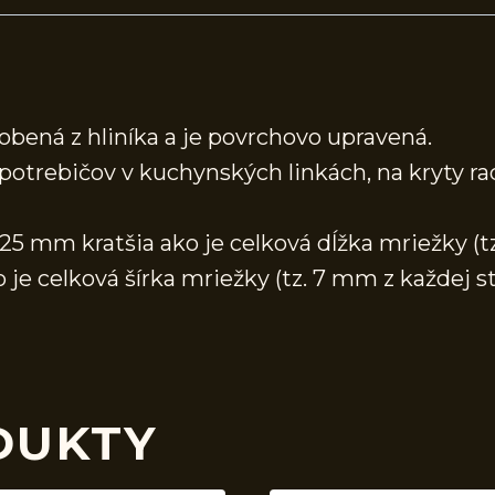
obená z hliníka a je povrchovo upravená.
spotrebičov v kuchynských linkách, na kryty r
 mm kratšia ako je celková dĺžka mriežky (tz.
e celková šírka mriežky (tz. 7 mm z každej st
DUKTY