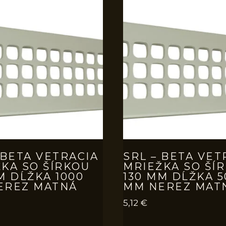
 BETA VETRACIA
SRL – BETA VET
KA SO ŠÍRKOU
MRIEŽKA SO ŠÍ
M DĹŽKA 1000
130 MM DĹŽKA 5
EREZ MATNÁ
MM NEREZ MAT
5,12
€