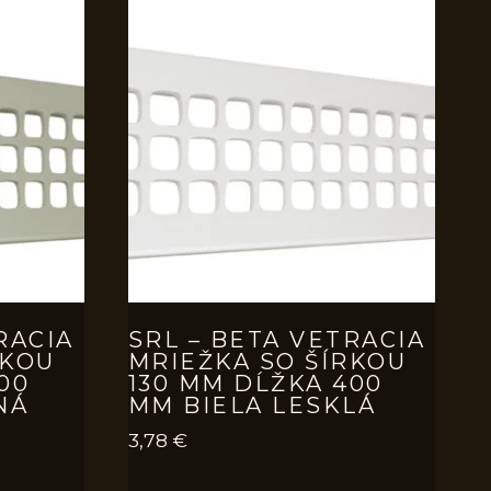
RACIA
SRL – BETA VETRACIA
RKOU
MRIEŽKA SO ŠÍRKOU
00
130 MM DĹŽKA 400
NÁ
MM BIELA LESKLÁ
3,78
€