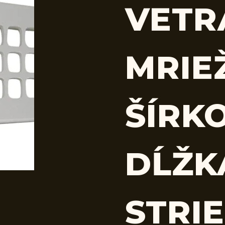
VETR
MRIE
ŠÍRK
DĹŽK
STRI