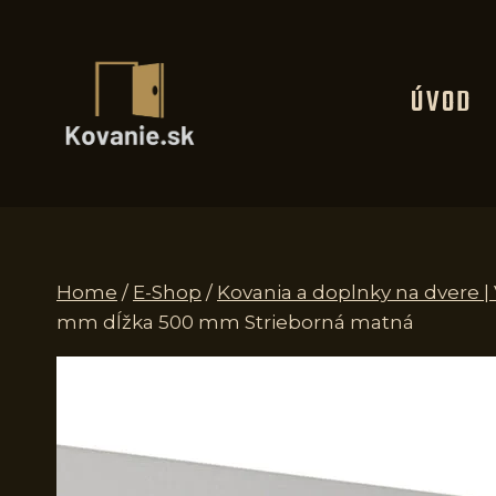
Skip
to
content
ÚVOD
Home
/
E-Shop
/
Kovania a doplnky na dvere |
mm dĺžka 500 mm Strieborná matná