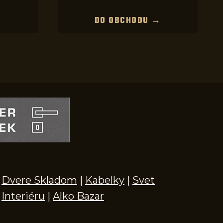
→
DO OBCHODU →
Dvere Skladom
|
Kabelky
|
Svet
Interiéru
|
Alko Bazar