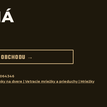
NÁ
 OBCHODU →
8064346
ky na dvere | Vetracie mriežky a prieduchy | Mriežky