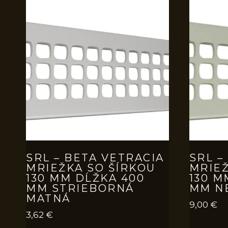
SRL – BETA VETRACIA
SRL –
MRIEŽKA SO ŠÍRKOU
MRIEŽ
130 MM DĹŽKA 400
130 M
MM STRIEBORNÁ
MM N
MATNÁ
9,00
€
3,62
€