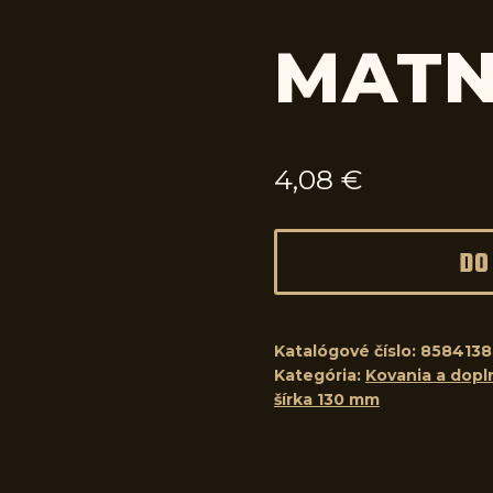
MAT
4,08
€
DO
Katalógové číslo:
858413
Kategória:
Kovania a dopln
šírka 130 mm