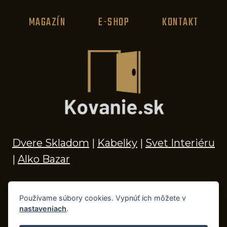
MAGAZÍN
E-SHOP
KONTAKT
Dvere Skladom
|
Kabelky
|
Svet Interiéru
|
Alko Bazar
Používame súbory cookies. Vypnúť ich môžete v
nastaveniach
.
© 2026 Kľučky na dvere, madlá, kovania,