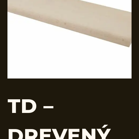
TD –
DREVENÝ