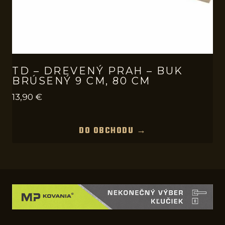
TD – DREVENÝ PRAH – BUK
BRÚSENÝ 9 CM, 80 CM
13,90
€
DO OBCHODU →