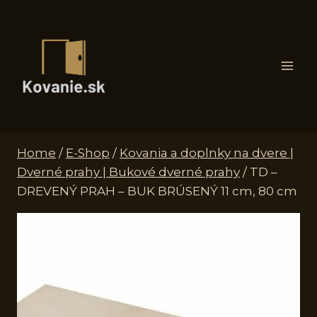
Skip
to
content
Home
/
E-Shop
/
Kovania a doplnky na dvere |
Dverné prahy | Bukové dverné prahy
/
TD –
DREVENÝ PRAH – BUK BRÚSENÝ 11 cm, 80 cm