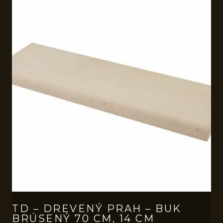
TD – DREVENÝ PRAH – BUK
BRÚSENÝ 70 CM, 14 CM