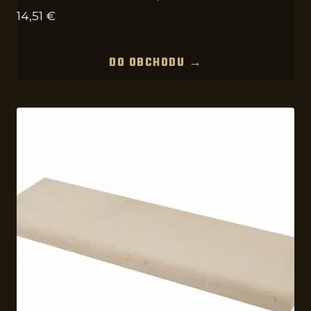
14,51
€
DO OBCHODU →