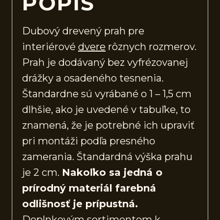
POPIS
Dubový drevený prah pre
interiérové
dvere
rôznych rozmerov.
Prah je dodávaný bez vyfrézovanej
drážky a osadeného tesnenia.
Štandardne sú vyrábané o 1 – 1,5 cm
dlhšie, ako je uvedené v tabuľke, to
znamená, že je potrebné ich upraviť
pri montáži podľa presného
zamerania. Štandardná výška prahu
je 2 cm.
Nakoľko sa jedná o
prírodný materiál farebná
odlišnosť je prípustná.
Doplnkovým sortimentom k