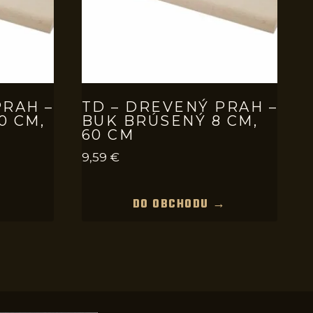
PRAH –
TD – DREVENÝ PRAH –
0 CM,
BUK BRÚSENÝ 8 CM,
60 CM
9,59
€
→
DO OBCHODU →