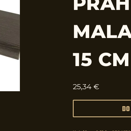
PRAH
MALA
15 CM
25,34
€
DO