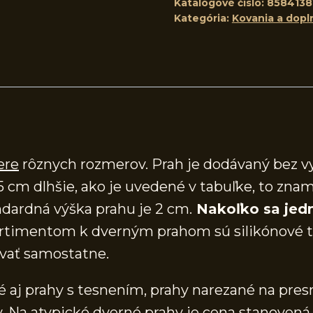
Katalógové číslo:
8584138
Kategória:
Kovania a dopl
ere
rôznych rozmerov. Prah je dodávaný bez v
5 cm dlhšie, ako je uvedené v tabuľke, to znam
dardná výška prahu je 2 cm.
Nakoľko sa jedn
timentom k dverným prahom sú silikónové te
vať samostatne.
aj prahy s tesnením, prahy narezané na presn
 Na atypické dverné prahy je cena stanovená 