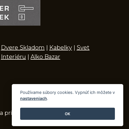
Dvere Skladom
|
Kabelky
|
Svet
Interiéru
|
Alko Bazar
Používame súbory cookies. Vypnúť ich môžete v
nastaveniach
.
a príslušenstvo
OK