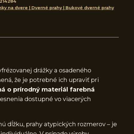
214284
nky na dvere | Dverné prahy | Bukové dverné prahy
yfrézovanej drážky a osadeného
ená, že je potrebné ich upraviť pri
á o prírodný materiál farebná
snenia dostupné vo viacerých
ú dĺžku, prahy atypických rozmerov – je
individuálne. V prípade výroby