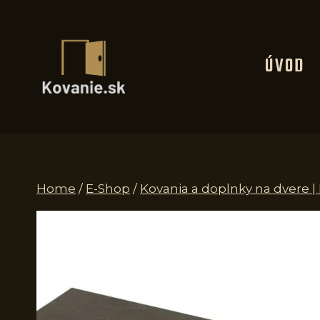
Skip
to
content
ÚVOD
Home
/
E-Shop
/
Kovania a doplnky na dvere |