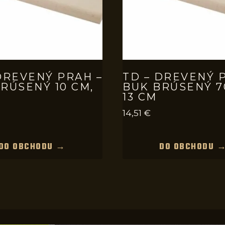
DREVENÝ PRAH –
TD – DREVENÝ 
RÚSENÝ 10 CM,
BUK BRÚSENÝ 7
13 CM
14,51
€
DO OBCHODU →
DO OBCHODU 