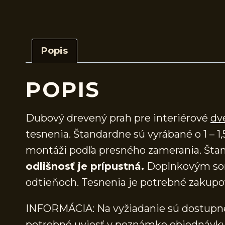
Popis
POPIS
Dubový drevený prah pre interiérové
dv
tesnenia. Štandardne sú vyrábané o 1 – 1,
montáži podľa presného zamerania. Štan
odlišnosť je prípustná.
Doplnkovým sor
odtieňoch. Tesnenia je potrebné zakupo
INFORMÁCIA: Na vyžiadanie sú dostupné 
potrebné uviesť v poznámke objednávky.