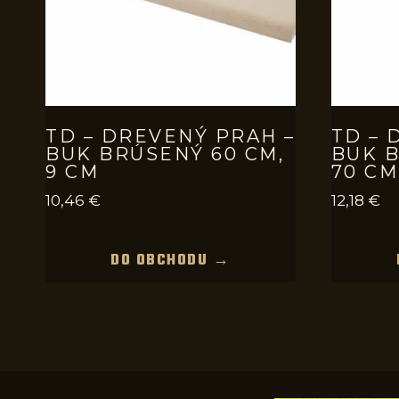
TD – DREVENÝ PRAH –
TD – 
BUK BRÚSENÝ 60 CM,
BUK B
9 CM
70 CM
10,46
€
12,18
€
DO OBCHODU →