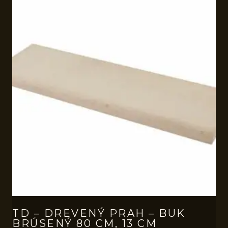
TD – DREVENÝ PRAH – BUK
BRÚSENÝ 80 CM, 13 CM