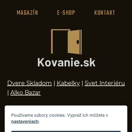
MAGAZÍN
E-SHOP
KONTAKT
Dvere Skladom
|
Kabelky
|
Svet Interiéru
|
Alko Bazar
Používame súbory cookies. Vypnúť ich môžete v
nastaveniach
.
© 2026 Kľučky na dvere, madlá, kovania,