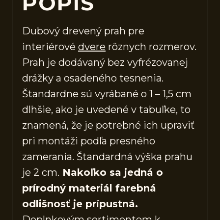
POPIS
Dubový drevený prah pre
interiérové
dvere
rôznych rozmerov.
Prah je dodávaný bez vyfrézovanej
drážky a osadeného tesnenia.
Štandardne sú vyrábané o 1 – 1,5 cm
dlhšie, ako je uvedené v tabuľke, to
znamená, že je potrebné ich upraviť
pri montáži podľa presného
zamerania. Štandardná výška prahu
je 2 cm.
Nakoľko sa jedná o
prírodný materiál farebná
odlišnosť je prípustná.
Doplnkovým sortimentom k