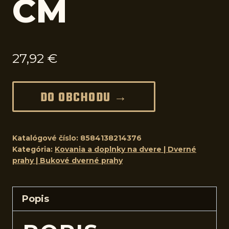
CM
27,92
€
DO OBCHODU →
Katalógové číslo:
8584138214376
Kategória:
Kovania a doplnky na dvere | Dverné
prahy | Bukové dverné prahy
Popis