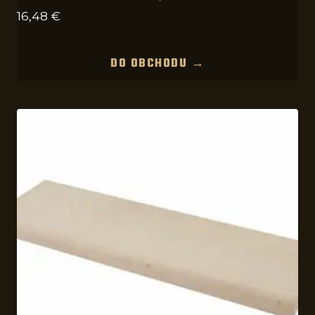
16,48
€
DO OBCHODU →