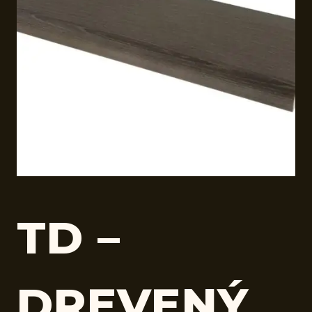
TD –
DREVENÝ