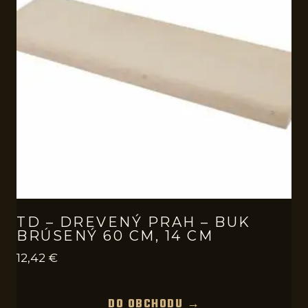
TD – DREVENÝ PRAH – BUK
BRÚSENÝ 60 CM, 14 CM
12,42
€
DO OBCHODU →