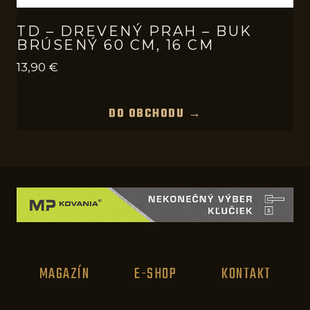
TD – DREVENÝ PRAH – BUK
BRÚSENÝ 60 CM, 16 CM
13,90
€
DO OBCHODU →
MAGAZÍN
E-SHOP
KONTAKT