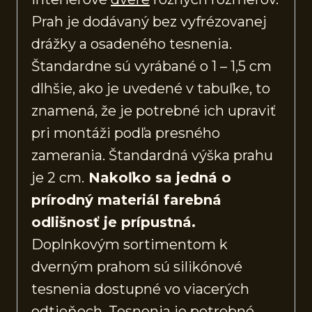
Prah je dodávaný bez vyfrézovanej
drážky a osadeného tesnenia.
Štandardne sú vyrábané o 1 – 1,5 cm
dlhšie, ako je uvedené v tabuľke, to
znamená, že je potrebné ich upraviť
pri montáži podľa presného
zamerania. Štandardná výška prahu
je 2 cm.
Nakoľko sa jedná o
prírodný materiál farebná
odlišnosť je prípustná.
Doplnkovým sortimentom k
dverným prahom sú silikónové
tesnenia dostupné vo viacerých
odtieňoch. Tesnenia je potrebné