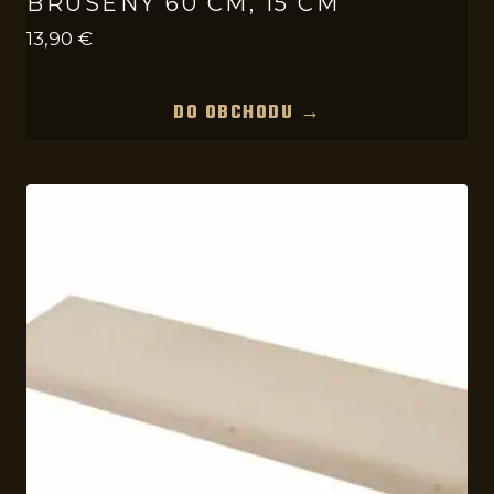
BRÚSENÝ 60 CM, 15 CM
13,90
€
DO OBCHODU →