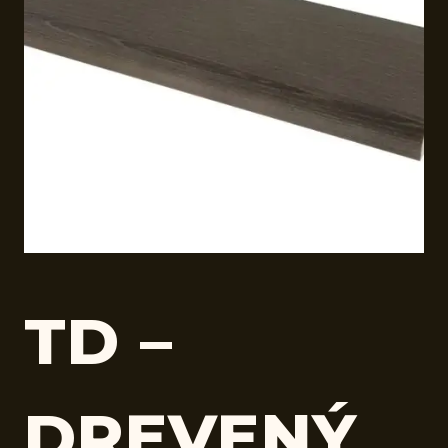
TD –
DREVENÝ