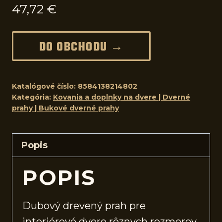
47,72
€
DO OBCHODU →
Katalógové číslo:
8584138214802
Kategória:
Kovania a doplnky na dvere | Dverné
prahy | Bukové dverné prahy
Popis
POPIS
Dubový drevený prah pre
interiérové
dvere
rôznych rozmerov.