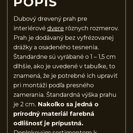
POPIS
Dubový drevený prah pre
interiérové
dvere
rôznych rozmerov.
Prah je dodávaný bez vyfrézovanej
drážky a osadeného tesnenia.
Štandardne sú vyrábané o 1 – 1,5 cm
dlhšie, ako je uvedené v tabuľke, to
znamená, že je potrebné ich upraviť
pri montáži podľa presného
zamerania. Štandardná výška prahu
je 2 cm.
Nakoľko sa jedná o
prírodný materiál farebná
odlišnosť je prípustná.
Doplnkovým sortimentom k