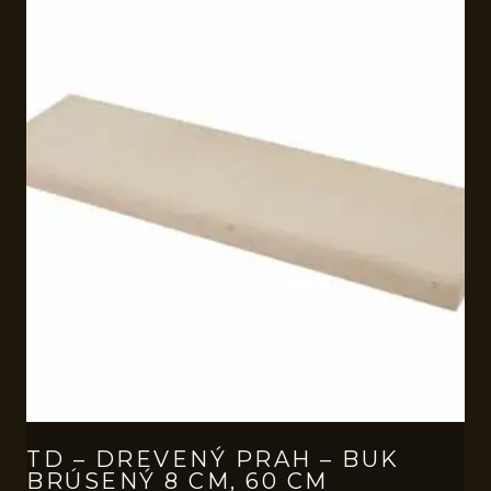
TD – DREVENÝ PRAH – BUK
BRÚSENÝ 8 CM, 60 CM