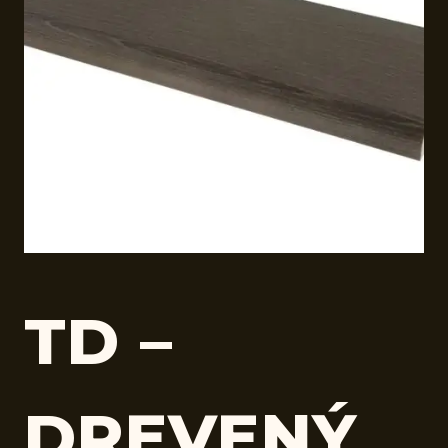
TD –
DREVENÝ