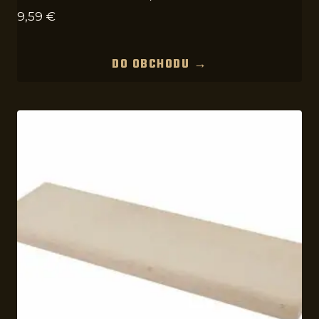
9,59
€
DO OBCHODU →