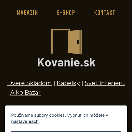
MAGAZÍN
E-SHOP
KONTAKT
Dvere Skladom
|
Kabelky
|
Svet Interiéru
|
Alko Bazar
Používame súbory cookies. Vypnúť ich môžete v
nastaveniach
.
© 2026 Kľučky na dvere, madlá, kovania,