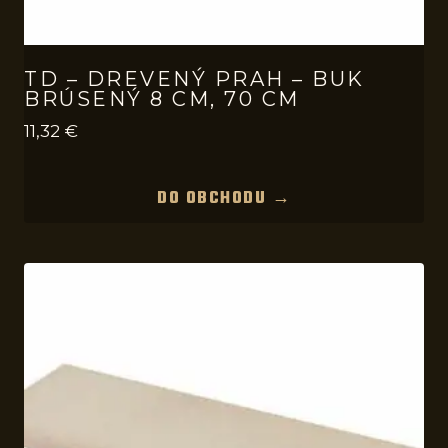
TD – DREVENÝ PRAH – BUK
BRÚSENÝ 8 CM, 70 CM
11,32
€
DO OBCHODU →