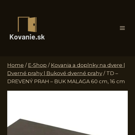
Skip
to
content
Home
/
E-Shop
/
Kovania a doplnky na dvere |
Dverné prahy | Bukové dverné prahy
/
TD –
DREVENÝ PRAH – BUK MALAGA 60 cm, 16 cm