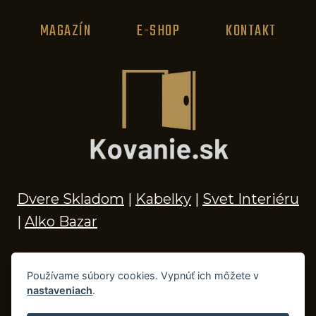
MAGAZÍN
E-SHOP
KONTAKT
Dvere Skladom
|
Kabelky
|
Svet Interiéru
|
Alko Bazar
Používame súbory cookies. Vypnúť ich môžete v
nastaveniach
.
© 2026 Kľučky na dvere, madlá, kovania,