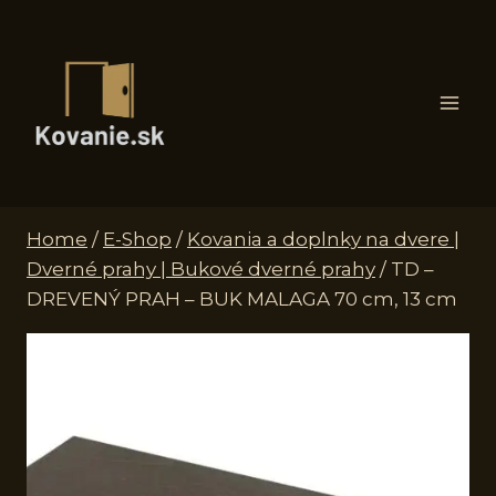
Skip
to
content
Home
/
E-Shop
/
Kovania a doplnky na dvere |
Dverné prahy | Bukové dverné prahy
/
TD –
DREVENÝ PRAH – BUK MALAGA 70 cm, 13 cm