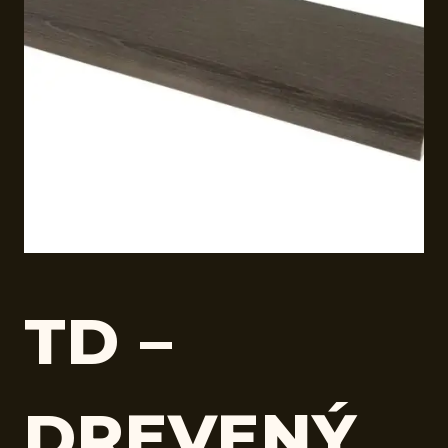
TD –
DREVENÝ