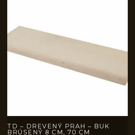
TD – DREVENÝ PRAH – BUK
BRÚSENÝ 8 CM, 70 CM