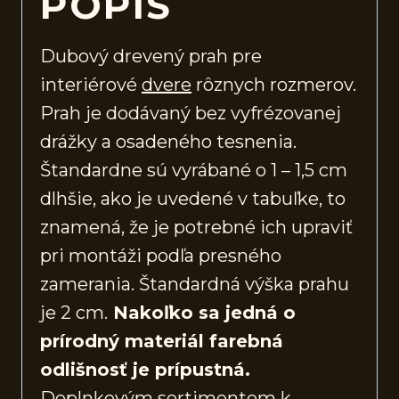
POPIS
Dubový drevený prah pre
interiérové
dvere
rôznych rozmerov.
Prah je dodávaný bez vyfrézovanej
drážky a osadeného tesnenia.
Štandardne sú vyrábané o 1 – 1,5 cm
dlhšie, ako je uvedené v tabuľke, to
znamená, že je potrebné ich upraviť
pri montáži podľa presného
zamerania. Štandardná výška prahu
je 2 cm.
Nakoľko sa jedná o
prírodný materiál farebná
odlišnosť je prípustná.
Doplnkovým sortimentom k