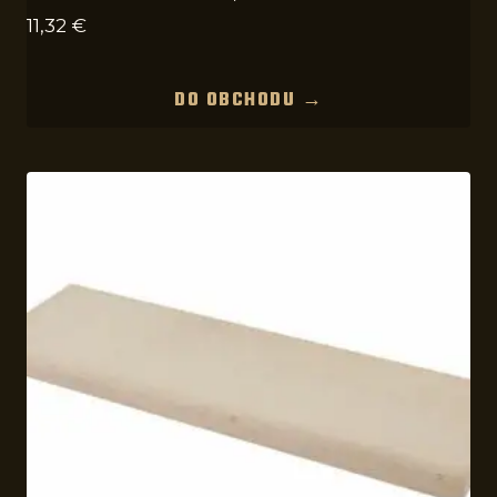
11,32
€
DO OBCHODU →