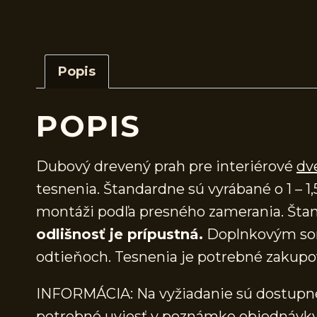
Popis
POPIS
Dubový drevený prah pre interiérové
dv
tesnenia. Štandardne sú vyrábané o 1 – 1,
montáži podľa presného zamerania. Štan
odlišnosť je prípustná.
Doplnkovým sor
odtieňoch. Tesnenia je potrebné zakupo
INFORMÁCIA: Na vyžiadanie sú dostupné 
potrebné uviesť v poznámke objednávky.