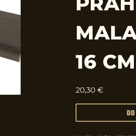
PRAH
MALA
16 CM
20,30
€
DO