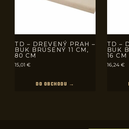
TD – DREVENÝ PRAH –
TD – 
BUK BRÚSENÝ 11 CM,
BUK B
80 CM
16 CM
15,01
€
16,24
€
DO OBCHODU →