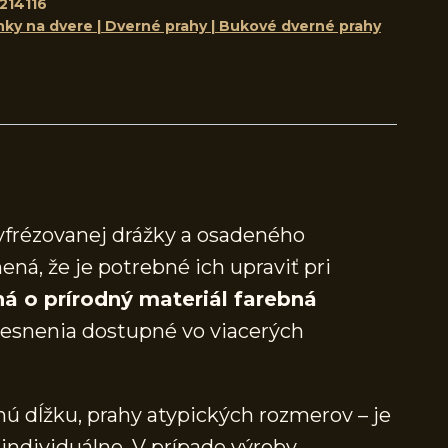
214116
nky na dvere | Dverné prahy | Bukové dverné prahy
yfrézovanej drážky a osadeného
ená, že je potrebné ich upraviť pri
á o prírodný materiál farebná
snenia dostupné vo viacerých
ú dĺžku, prahy atypických rozmerov – je
individuálne. V prípade výroby