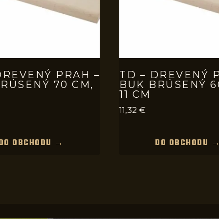
DREVENÝ PRAH –
TD – DREVENÝ 
RÚSENÝ 70 CM,
BUK BRÚSENÝ 6
11 CM
11,32
€
DO OBCHODU →
DO OBCHODU 