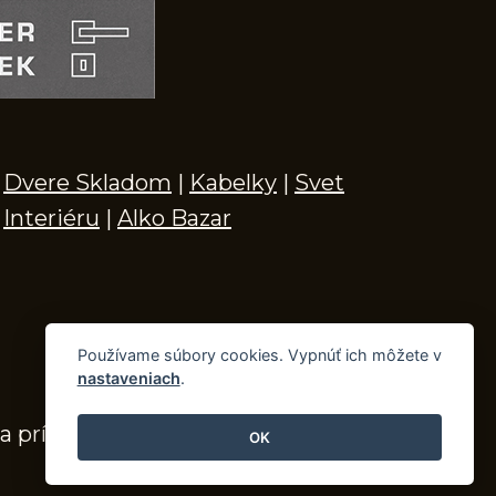
Dvere Skladom
|
Kabelky
|
Svet
Interiéru
|
Alko Bazar
Používame súbory cookies. Vypnúť ich môžete v
nastaveniach
.
a príslušenstvo
OK