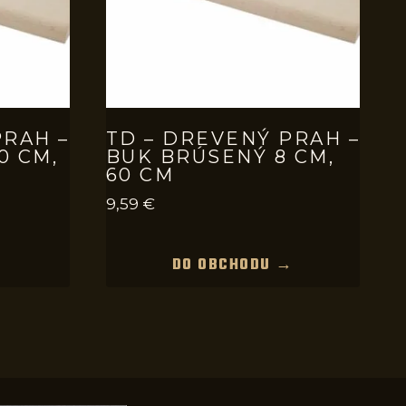
PRAH –
TD – DREVENÝ PRAH –
0 CM,
BUK BRÚSENÝ 8 CM,
60 CM
9,59
€
→
DO OBCHODU →