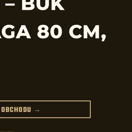
 – BUK
GA 80 CM,
 OBCHODU →