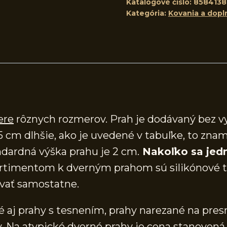
Katalógové číslo:
8584138
Kategória:
Kovania a dopl
ere
rôznych rozmerov. Prah je dodávaný bez v
5 cm dlhšie, ako je uvedené v tabuľke, to znam
dardná výška prahu je 2 cm.
Nakoľko sa jedn
timentom k dverným prahom sú silikónové te
vať samostatne.
aj prahy s tesnením, prahy narezané na presn
 Na atypické dverné prahy je cena stanovená 