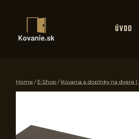
Skip
to
content
ÚVOD
Home
/
E-Shop
/
Kovania a doplnky na dvere |