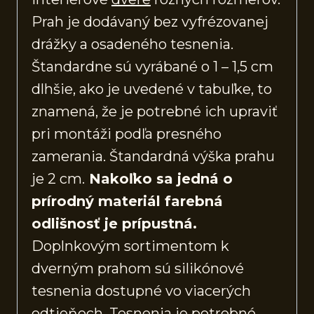
Prah je dodávaný bez vyfrézovanej
drážky a osadeného tesnenia.
Štandardne sú vyrábané o 1 – 1,5 cm
dlhšie, ako je uvedené v tabuľke, to
znamená, že je potrebné ich upraviť
pri montáži podľa presného
zamerania. Štandardná výška prahu
je 2 cm.
Nakoľko sa jedná o
prírodný materiál farebná
odlišnosť je prípustná.
Doplnkovým sortimentom k
dverným prahom sú silikónové
tesnenia dostupné vo viacerých
odtieňoch. Tesnenia je potrebné