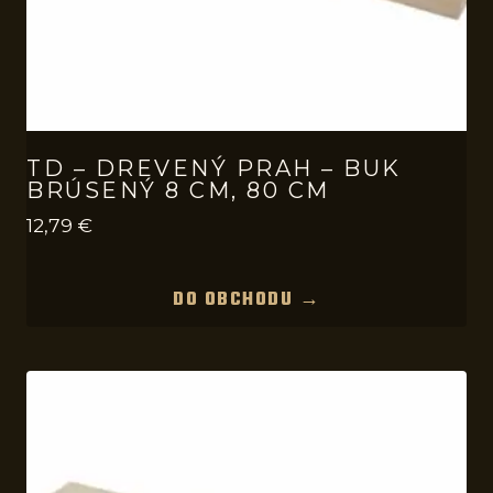
TD – DREVENÝ PRAH – BUK
BRÚSENÝ 8 CM, 80 CM
12,79
€
DO OBCHODU →