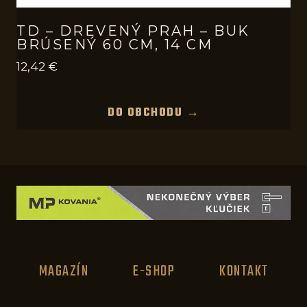
TD – DREVENÝ PRAH – BUK
BRÚSENÝ 60 CM, 14 CM
12,42
€
DO OBCHODU →
MAGAZÍN
E-SHOP
KONTAKT