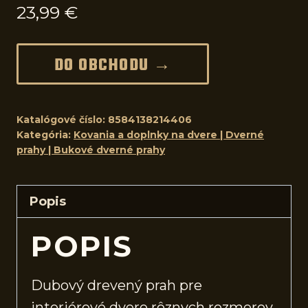
23,99
€
DO OBCHODU →
Katalógové číslo:
8584138214406
Kategória:
Kovania a doplnky na dvere | Dverné
prahy | Bukové dverné prahy
Popis
POPIS
Dubový drevený prah pre
interiérové
dvere
rôznych rozmerov.