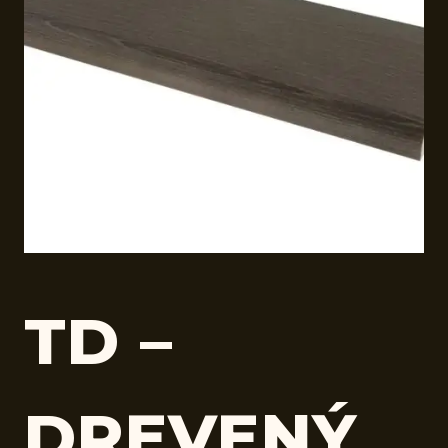
TD –
DREVENÝ