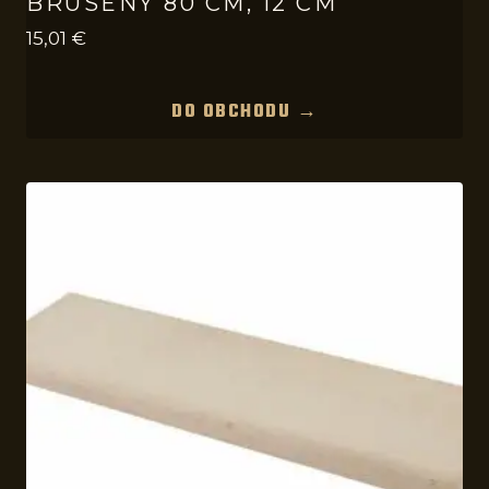
BRÚSENÝ 80 CM, 12 CM
15,01
€
DO OBCHODU →