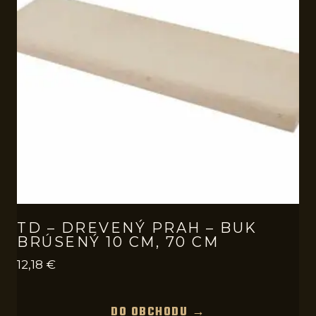
TD – DREVENÝ PRAH – BUK
BRÚSENÝ 10 CM, 70 CM
12,18
€
DO OBCHODU →