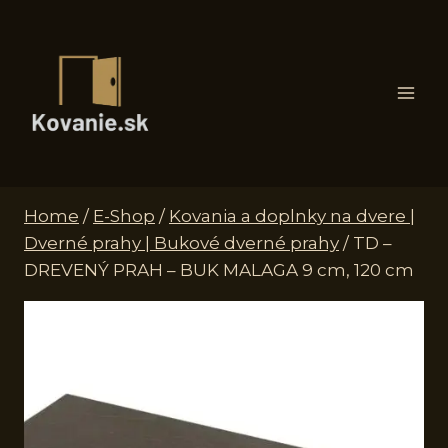
Skip
to
content
Home
/
E-Shop
/
Kovania a doplnky na dvere |
Dverné prahy | Bukové dverné prahy
/
TD –
DREVENÝ PRAH – BUK MALAGA 9 cm, 120 cm