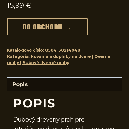
15,99
€
DO OBCHODU →
Katalógové číslo:
8584138214048
Kategória:
Kovania a doplnky na dvere | Dverné
prahy | Bukové dverné prahy
Popis
POPIS
Dubový drevený prah pre
interiérové
dvere
rôznych rozmerov.