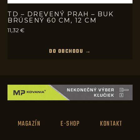
TD – DREVENÝ PRAH – BUK
BRÚSENÝ 60 CM, 12 CM
11,32
€
DO OBCHODU →
MAGAZÍN
E-SHOP
KONTAKT