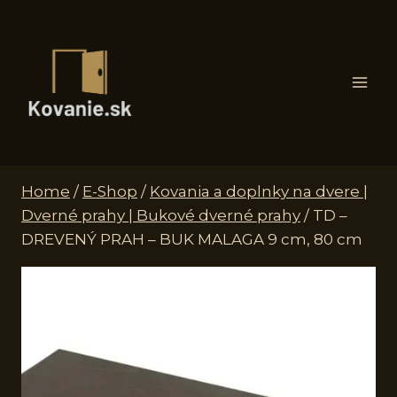
Skip
to
content
Home
/
E-Shop
/
Kovania a doplnky na dvere |
Dverné prahy | Bukové dverné prahy
/
TD –
DREVENÝ PRAH – BUK MALAGA 9 cm, 80 cm