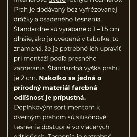
Prah je dodávaný bez vyfrézovanej
drážky a osadeného tesnenia.
Štandardne sú vyrábané o 1 – 1,5 cm
dlhšie, ako je uvedené v tabuľke, to
znamená, že je potrebné ich upraviť
pri montáži podľa presného
zamerania. Štandardná výška prahu
je 2 cm.
Nakoľko sa jedná o
prírodný materiál farebná
odlišnosť je prípustná.
Doplnkovým sortimentom k
dverným prahom sú silikónové
tesnenia dostupné vo viacerých
odtieňoch. Tesnenia je potrebné