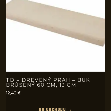
TD – DREVENÝ PRAH – BUK
BRÚSENÝ 60 CM, 13 CM
12,42
€
DO OBCHODU →