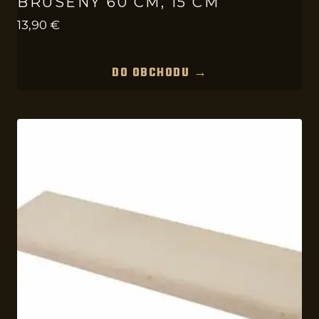
BRÚSENÝ 60 CM, 15 CM
13,90
€
DO OBCHODU →