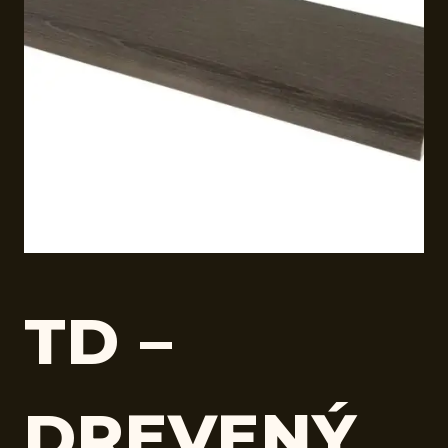
TD –
DREVENÝ