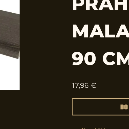
PRAH
MALA
90 C
17,96
€
DO