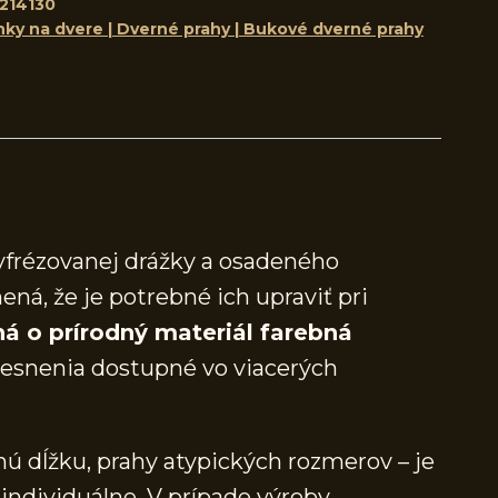
214130
nky na dvere | Dverné prahy | Bukové dverné prahy
yfrézovanej drážky a osadeného
ená, že je potrebné ich upraviť pri
á o prírodný materiál farebná
snenia dostupné vo viacerých
ú dĺžku, prahy atypických rozmerov – je
individuálne. V prípade výroby