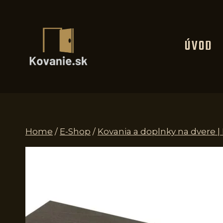
Skip
to
content
ÚVOD
Home
/
E-Shop
/
Kovania a doplnky na dvere |