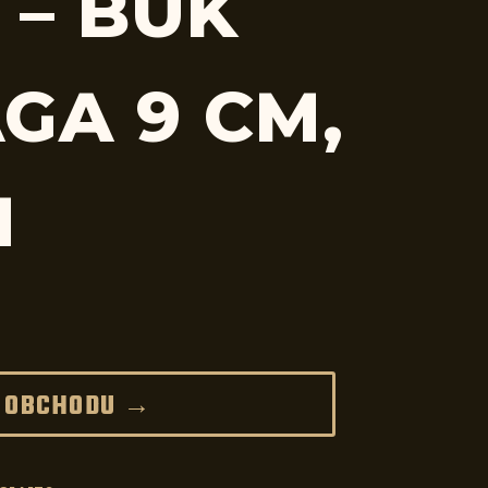
 – BUK
GA 9 CM,
M
 OBCHODU →