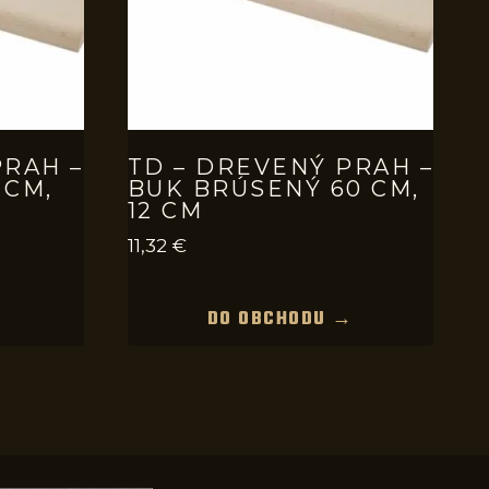
PRAH –
TD – DREVENÝ PRAH –
 CM,
BUK BRÚSENÝ 60 CM,
12 CM
11,32
€
→
DO OBCHODU →