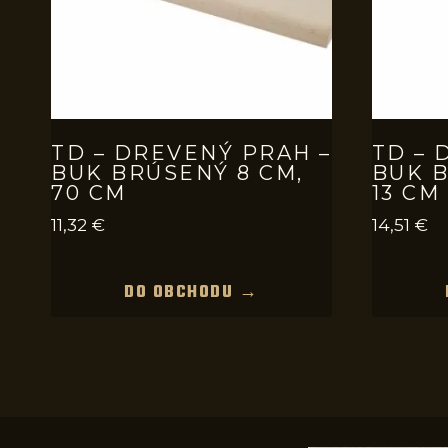
TD – DREVENÝ PRAH –
TD – 
BUK BRÚSENÝ 8 CM,
BUK B
70 CM
13 CM
11,32
€
14,51
€
DO OBCHODU →