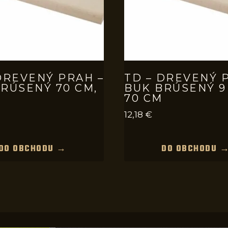
DREVENÝ PRAH –
TD – DREVENÝ 
RÚSENÝ 70 CM,
BUK BRÚSENÝ 9
70 CM
12,18
€
DO OBCHODU →
DO OBCHODU 