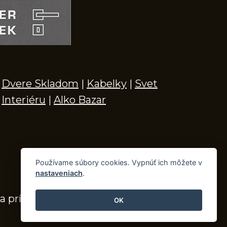
Dvere Skladom
|
Kabelky
|
Svet
Interiéru
|
Alko Bazar
Používame súbory cookies. Vypnúť ich môžete v
nastaveniach
.
a príslušenstvo
OK