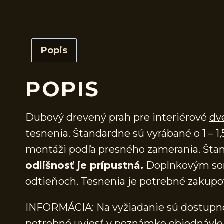
Popis
POPIS
Dubový drevený prah pre interiérové
dv
tesnenia. Štandardne sú vyrábané o 1 – 1,
montáži podľa presného zamerania. Štan
odlišnosť je prípustná.
Doplnkovým sor
odtieňoch. Tesnenia je potrebné zakupo
INFORMÁCIA: Na vyžiadanie sú dostupné 
potrebné uviesť v poznámke objednávky.