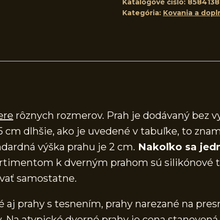
Katalógové číslo:
8584138
Kategória:
Kovania a dopl
ere
rôznych rozmerov. Prah je dodávaný bez v
5 cm dlhšie, ako je uvedené v tabuľke, to znam
dardná výška prahu je 2 cm.
Nakoľko sa jedn
timentom k dverným prahom sú silikónové te
vať samostatne.
aj prahy s tesnením, prahy narezané na presn
 Na atypické dverné prahy je cena stanovená 