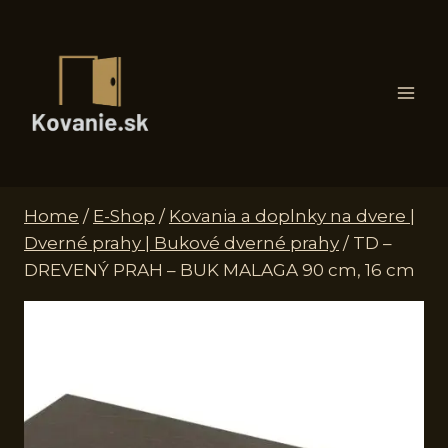
Skip
to
content
Home
/
E-Shop
/
Kovania a doplnky na dvere |
Dverné prahy | Bukové dverné prahy
/
TD –
DREVENÝ PRAH – BUK MALAGA 90 cm, 16 cm