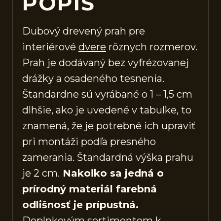
POPIS
Dubový drevený prah pre
interiérové
dvere
rôznych rozmerov.
Prah je dodávaný bez vyfrézovanej
drážky a osadeného tesnenia.
Štandardne sú vyrábané o 1 – 1,5 cm
dlhšie, ako je uvedené v tabuľke, to
znamená, že je potrebné ich upraviť
pri montáži podľa presného
zamerania. Štandardná výška prahu
je 2 cm.
Nakoľko sa jedná o
prírodný materiál farebná
odlišnosť je prípustná.
Doplnkovým sortimentom k