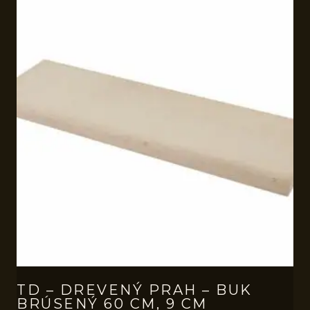
TD – DREVENÝ PRAH – BUK
BRÚSENÝ 60 CM, 9 CM