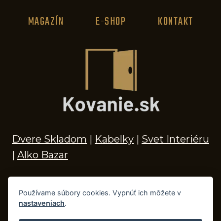
MAGAZÍN
E-SHOP
KONTAKT
Dvere Skladom
|
Kabelky
|
Svet Interiéru
|
Alko Bazar
Používame súbory cookies. Vypnúť ich môžete v
nastaveniach
.
© 2026 Kľučky na dvere, madlá, kovania,