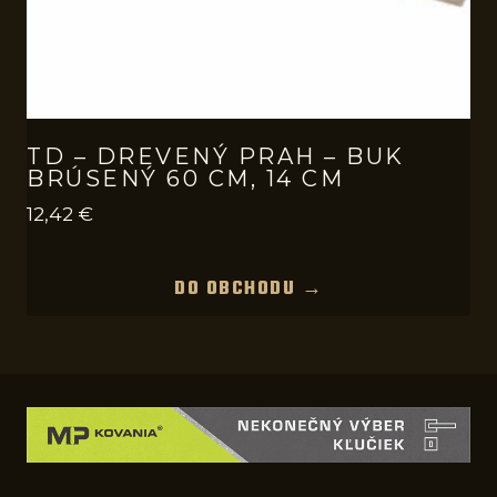
TD – DREVENÝ PRAH – BUK
BRÚSENÝ 60 CM, 14 CM
12,42
€
DO OBCHODU →