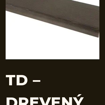
TD –
DREVENÝ