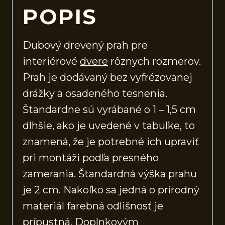
POPIS
Dubový drevený prah pre
interiérové
dvere
rôznych rozmerov.
Prah je dodávaný bez vyfrézovanej
drážky a osadeného tesnenia.
Štandardne sú vyrábané o 1 – 1,5 cm
dlhšie, ako je uvedené v tabuľke, to
znamená, že je potrebné ich upraviť
pri montáži podľa presného
zamerania. Štandardná výška prahu
je 2 cm. Nakoľko sa jedná o prírodný
materiál farebná odlišnosť je
prípustná. Doplnkovým