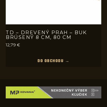
TD – DREVENÝ PRAH – BUK
BRÚSENÝ 8 CM, 80 CM
12,79
€
DO OBCHODU →