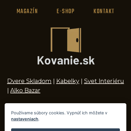
MAGAZÍN
E-SHOP
KONTAKT
Dvere Skladom
|
Kabelky
|
Svet Interiéru
|
Alko Bazar
Používame súbory cookies. Vypnúť ich môžete v
nastaveniach
.
© 2026 Kľučky na dvere, madlá, kovania,