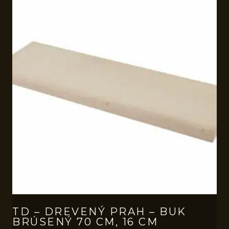
TD – DREVENÝ PRAH – BUK
BRÚSENÝ 70 CM, 16 CM