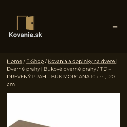
Skip
to
content
Home
/
E-Shop
/
Kovania a doplnky na dvere |
Dverné prahy | Bukové dverné prahy
/
TD –
DREVENÝ PRAH – BUK MORGANA 10 cm, 120
cm