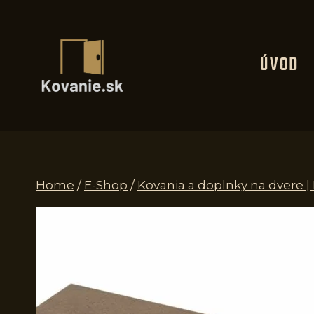
Skip
to
content
ÚVOD
Home
/
E-Shop
/
Kovania a doplnky na dvere |