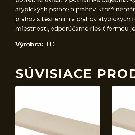
atypických prahov a prahov, ktoré nem
prahov s tesnením a prahov atypických r
miestnosti, odporúčame riešiť formou j
Výrobca:
TD
SÚVISIACE PRO