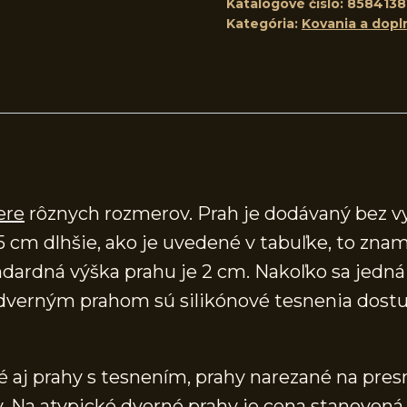
Katalógové číslo:
8584138
Kategória:
Kovania a dopl
ere
rôznych rozmerov. Prah je dodávaný bez v
5 cm dlhšie, ako je uvedené v tabuľke, to znam
ardná výška prahu je 2 cm. Nakoľko sa jedná o
verným prahom sú silikónové tesnenia dostup
aj prahy s tesnením, prahy narezané na presn
 Na atypické dverné prahy je cena stanovená 