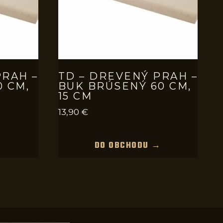
PRAH –
TD – DREVENÝ PRAH –
0 CM,
BUK BRÚSENÝ 60 CM,
15 CM
13,90
€
→
DO OBCHODU →