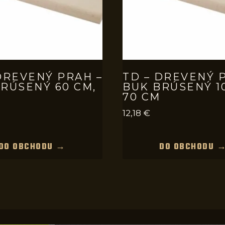
DREVENÝ PRAH –
TD – DREVENÝ 
RÚSENÝ 60 CM,
BUK BRÚSENÝ 1
70 CM
12,18
€
DO OBCHODU →
DO OBCHODU 