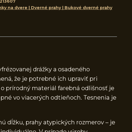
213607
nky na dvere | Dverné prahy | Bukové dverné prahy
yfrézovanej drážky a osadeného
ená, že je potrebné ich upraviť pri
 prírodný materiál farebná odlišnosť je
né vo viacerých odtieňoch. Tesnenia je
ú dĺžku, prahy atypických rozmerov – je
individuálne. V prípade výroby