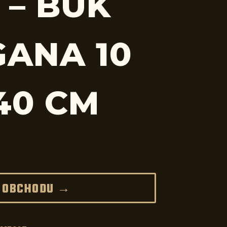
 – BUK
ANA 10
40 CM
 OBCHODU →