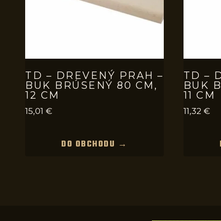
TD – DREVENÝ PRAH –
TD – 
BUK BRÚSENÝ 80 CM,
BUK B
12 CM
11 CM
15,01
€
11,32
€
DO OBCHODU →