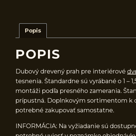
Popis
POPIS
Dubový drevený prah pre interiérové
dv
tesnenia. Štandardne sú vyrábané o 1 – 1,
montáži podľa presného zamerania. Štand
prípustná. Doplnkovým sortimentom k d
potrebné zakupovať samostatne.
INFORMÁCIA: Na vyžiadanie sú dostupné 
potrebné uviesť v poznámke objednávky.