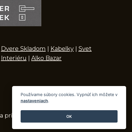
Dvere Skladom
|
Kabelky
|
Svet
Interiéru
|
Alko Bazar
Používame súbory cookies. Vypnúť ich môžete v
nastaveniach
.
a príslušenstvo
OK