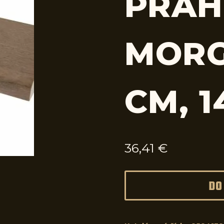
PRAH
MORG
CM, 1
36,41
€
DO