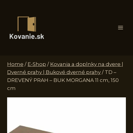
Skip
to
content
Home
/
E-Shop
/
Kovania a doplnky na dvere |
Dverné prahy | Bukové dverné prahy
/
TD –
DREVENÝ PRAH – BUK MORGANA 11 cm, 150
cm