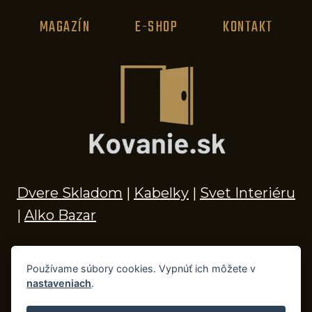
MAGAZÍN
E-SHOP
KONTAKT
Dvere Skladom
|
Kabelky
|
Svet Interiéru
|
Alko Bazar
Používame súbory cookies. Vypnúť ich môžete v
nastaveniach
.
© 2026 Kľučky na dvere, madlá, kovania,