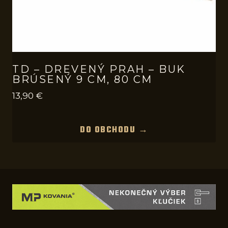
TD – DREVENÝ PRAH – BUK
BRÚSENÝ 9 CM, 80 CM
13,90
€
DO OBCHODU →