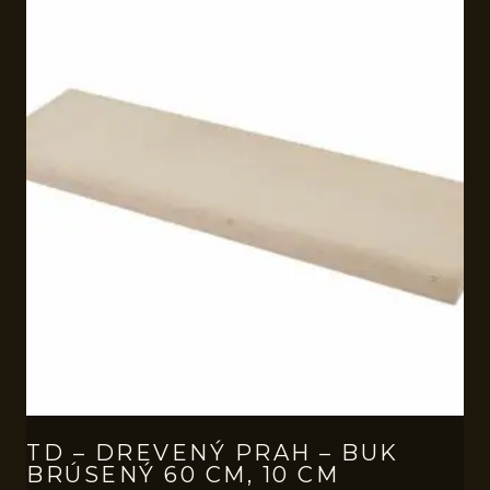
TD – DREVENÝ PRAH – BUK
BRÚSENÝ 60 CM, 10 CM