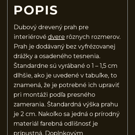
POPIS
Dubový drevený prah pre
interiérové
dvere
rôznych rozmerov.
Prah je dodávaný bez vyfrézovanej
drážky a osadeného tesnenia.
Štandardne sú vyrábané o 1 – 1,5 cm
dlhšie, ako je uvedené v tabuľke, to
znamená, že je potrebné ich upraviť
pri montáži podľa presného
zamerania. Štandardná výška prahu
je 2 cm. Nakoľko sa jedná o prírodný
materiál farebná odlišnosť je
prípustná. Doplnkovým