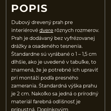
POPIS
Dubový drevený prah pre
interiérové
dvere
rôznych rozmerov.
Prah je dodávaný bez vyfrézovanej
drážky a osadeného tesnenia.
Štandardne sú vyrábané o 1 – 1,5 cm
dlhšie, ako je uvedené v tabuľke, to
znamená, že je potrebné ich upraviť
pri montáži podľa presného
zamerania. Štandardná výška prahu
je 2 cm. Nakoľko sa jedná o prírodný
materiál farebná odlišnosť je
prípustná. Doplnkovým