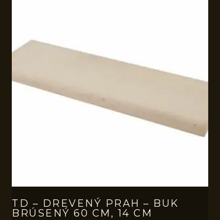
TD – DREVENÝ PRAH – BUK
BRÚSENÝ 60 CM, 14 CM