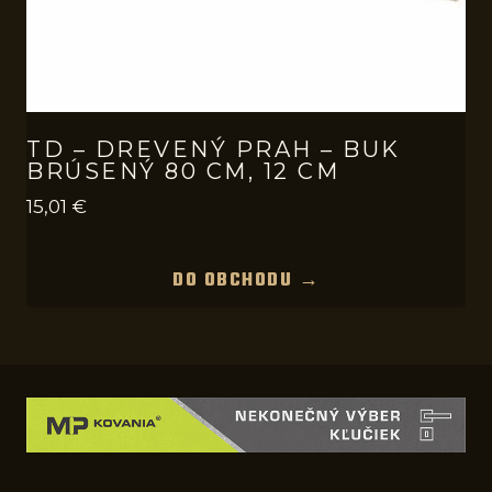
TD – DREVENÝ PRAH – BUK
BRÚSENÝ 80 CM, 12 CM
15,01
€
DO OBCHODU →