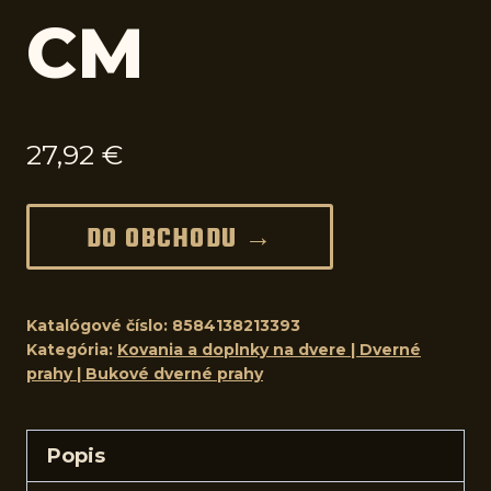
CM
27,92
€
DO OBCHODU →
Katalógové číslo:
8584138213393
Kategória:
Kovania a doplnky na dvere | Dverné
prahy | Bukové dverné prahy
Popis