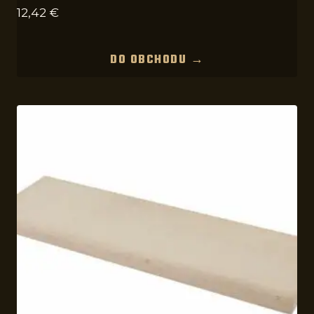
12,42
€
DO OBCHODU →