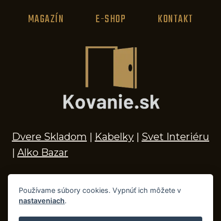
MAGAZÍN
E-SHOP
KONTAKT
Dvere Skladom
|
Kabelky
|
Svet Interiéru
|
Alko Bazar
Používame súbory cookies. Vypnúť ich môžete v
nastaveniach
.
© 2026 Kľučky na dvere, madlá, kovania,