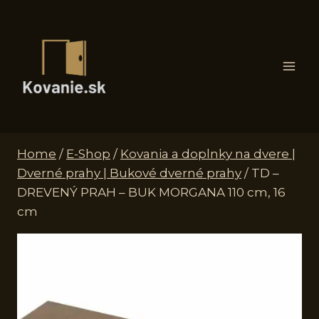
Skip
to
content
Home
/
E-Shop
/
Kovania a doplnky na dvere |
Dverné prahy | Bukové dverné prahy
/
TD –
DREVENÝ PRAH – BUK MORGANA 110 cm, 16
cm