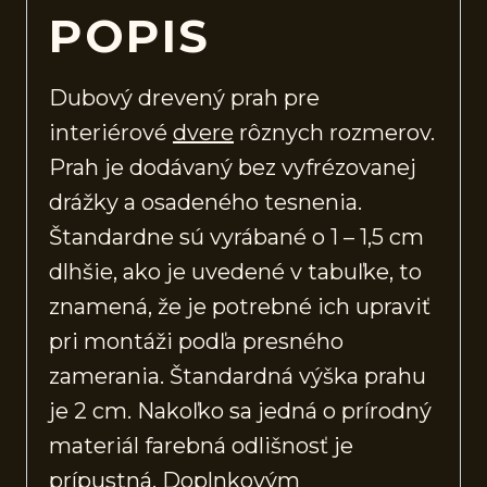
POPIS
Dubový drevený prah pre
interiérové
dvere
rôznych rozmerov.
Prah je dodávaný bez vyfrézovanej
drážky a osadeného tesnenia.
Štandardne sú vyrábané o 1 – 1,5 cm
dlhšie, ako je uvedené v tabuľke, to
znamená, že je potrebné ich upraviť
pri montáži podľa presného
zamerania. Štandardná výška prahu
je 2 cm. Nakoľko sa jedná o prírodný
materiál farebná odlišnosť je
prípustná. Doplnkovým