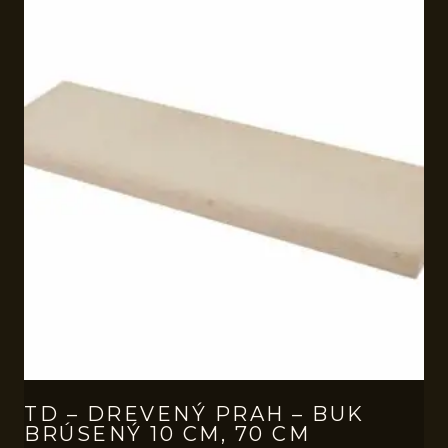
TD – DREVENÝ PRAH – BUK
BRÚSENÝ 10 CM, 70 CM