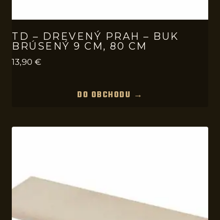
TD – DREVENÝ PRAH – BUK
BRÚSENÝ 9 CM, 80 CM
13,90
€
DO OBCHODU →