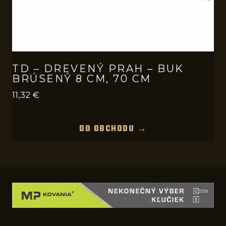
TD – DREVENÝ PRAH – BUK
BRÚSENÝ 8 CM, 70 CM
11,32
€
DO OBCHODU →