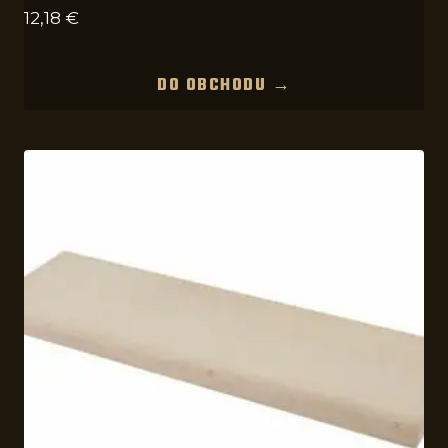
12,18
€
DO OBCHODU →