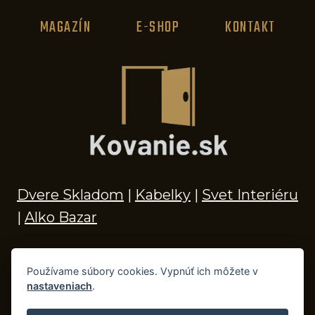
MAGAZÍN
E-SHOP
KONTAKT
Dvere Skladom
|
Kabelky
|
Svet Interiéru
|
Alko Bazar
Používame súbory cookies. Vypnúť ich môžete v
nastaveniach
.
© 2026 Kľučky na dvere, madlá, kovania,