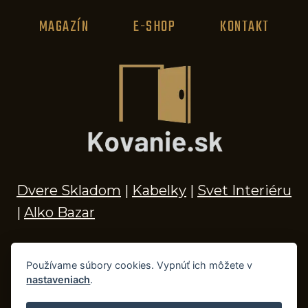
MAGAZÍN
E-SHOP
KONTAKT
Dvere Skladom
|
Kabelky
|
Svet Interiéru
|
Alko Bazar
Používame súbory cookies. Vypnúť ich môžete v
nastaveniach
.
© 2026 Kľučky na dvere, madlá, kovania,