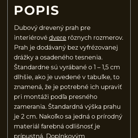
POPIS
Dubový drevený prah pre
interiérové
dvere
rôznych rozmerov.
Prah je dodávaný bez vyfrézovanej
drážky a osadeného tesnenia.
Štandardne sú vyrábané o 1 – 1,5 cm
dlhšie, ako je uvedené v tabuľke, to
znamená, že je potrebné ich upraviť
pri montáži podľa presného
zamerania. Štandardná výška prahu
je 2 cm. Nakoľko sa jedná o prírodný
materiál farebná odlišnosť je
prípustná. Doplnkovým