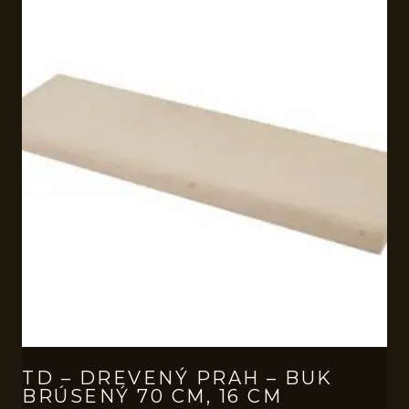
TD – DREVENÝ PRAH – BUK
BRÚSENÝ 70 CM, 16 CM