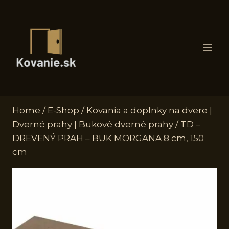
Skip
to
content
Home
/
E-Shop
/
Kovania a doplnky na dvere |
Dverné prahy | Bukové dverné prahy
/
TD –
DREVENÝ PRAH – BUK MORGANA 8 cm, 150
cm