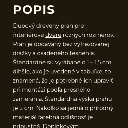
POPIS
Dubový drevený prah pre
interiérové
dvere
rôznych rozmerov.
Prah je dodávaný bez vyfrézovanej
drážky a osadeného tesnenia.
Štandardne sú vyrábané o 1 – 1,5 cm
dlhšie, ako je uvedené v tabuľke, to
znamená, že je potrebné ich upraviť
pri montáži podľa presného
zamerania. Štandardná výška prahu
je 2 cm. Nakoľko sa jedná o prírodný
materiál farebná odlišnosť je
prípustná. Doplnkovým