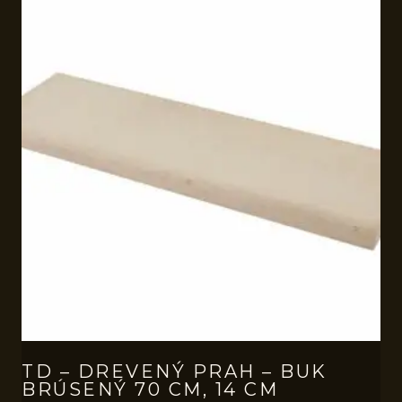
TD – DREVENÝ PRAH – BUK
BRÚSENÝ 70 CM, 14 CM