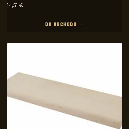
14,51
€
DO OBCHODU →