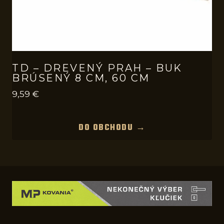
TD – DREVENÝ PRAH – BUK
BRÚSENÝ 8 CM, 60 CM
9,59
€
DO OBCHODU →