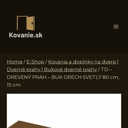
Skip
to
content
Home
/
E-Shop
/
Kovania a doplnky na dvere |
Dverné prahy | Bukové dverné prahy
/
TD –
DREVENÝ PRAH – BUK ORECH SVETLÝ 80 cm,
15 cm