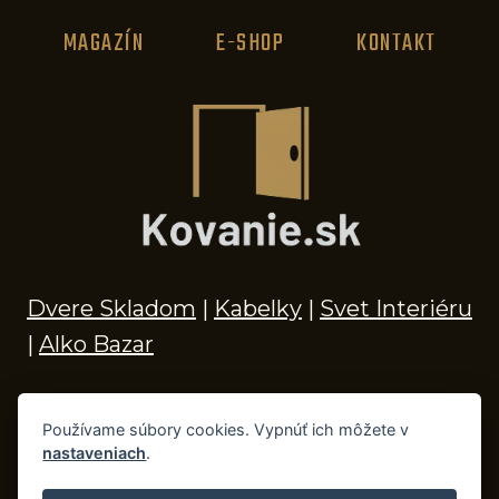
MAGAZÍN
E-SHOP
KONTAKT
Dvere Skladom
|
Kabelky
|
Svet Interiéru
|
Alko Bazar
Používame súbory cookies. Vypnúť ich môžete v
nastaveniach
.
© 2026 Kľučky na dvere, madlá, kovania,