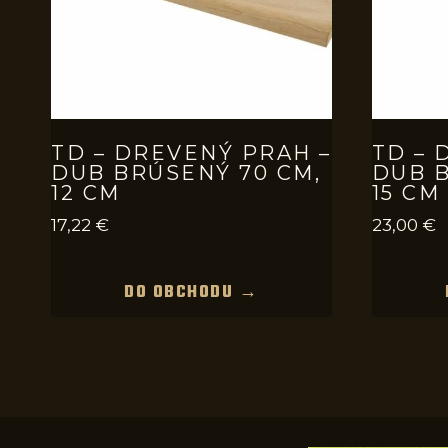
TD – DREVENÝ PRAH –
TD – 
DUB BRÚSENÝ 70 CM,
DUB B
12 CM
15 CM
17,22
€
23,00
€
DO OBCHODU →