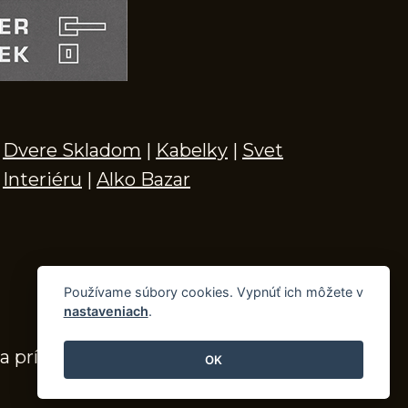
Dvere Skladom
|
Kabelky
|
Svet
Interiéru
|
Alko Bazar
Používame súbory cookies. Vypnúť ich môžete v
nastaveniach
.
a príslušenstvo
OK