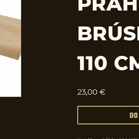
PRAH
BRÚS
110 C
23,00
€
DO