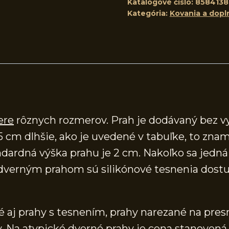
Katalógové číslo:
8584138
Kategória:
Kovania a dopl
ere
rôznych rozmerov. Prah je dodávaný bez v
5 cm dlhšie, ako je uvedené v tabuľke, to znam
ardná výška prahu je 2 cm. Nakoľko sa jedná o
verným prahom sú silikónové tesnenia dostup
aj prahy s tesnením, prahy narezané na presn
 Na atypické dverné prahy je cena stanovená 