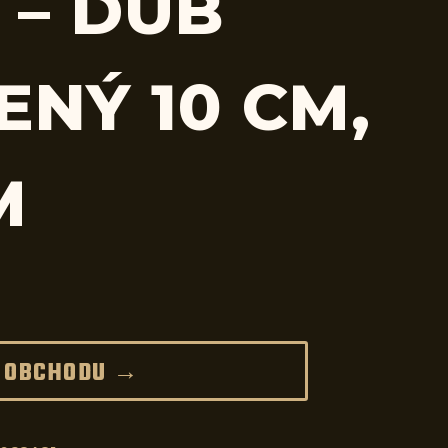
 – DUB
ENÝ 10 CM,
M
 OBCHODU →