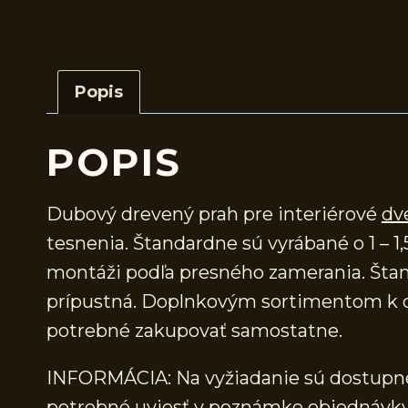
Popis
POPIS
Dubový drevený prah pre interiérové
dv
tesnenia. Štandardne sú vyrábané o 1 – 1,
montáži podľa presného zamerania. Štand
prípustná. Doplnkovým sortimentom k d
potrebné zakupovať samostatne.
INFORMÁCIA: Na vyžiadanie sú dostupné 
potrebné uviesť v poznámke objednávky.