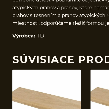
atypických prahov a prahov, ktoré nem
prahov s tesnením a prahov atypických r
miestnosti, odporúčame riešiť formou j
Výrobca:
TD
SÚVISIACE PRO