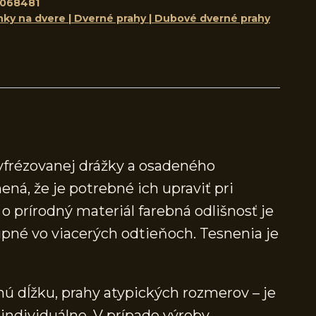
068481
nky na dvere | Dverné prahy | Dubové dverné prahy
yfrézovanej drážky a osadeného
ená, že je potrebné ich upraviť pri
 prírodný materiál farebná odlišnosť je
né vo viacerých odtieňoch. Tesnenia je
ú dĺžku, prahy atypických rozmerov – je
individuálne. V prípade výroby