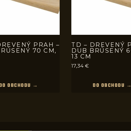
DREVENÝ PRAH –
TD – DREVENÝ 
RÚSENÝ 70 CM,
DUB BRÚSENÝ 6
13 CM
17,34
€
DO OBCHODU →
DO OBCHODU 