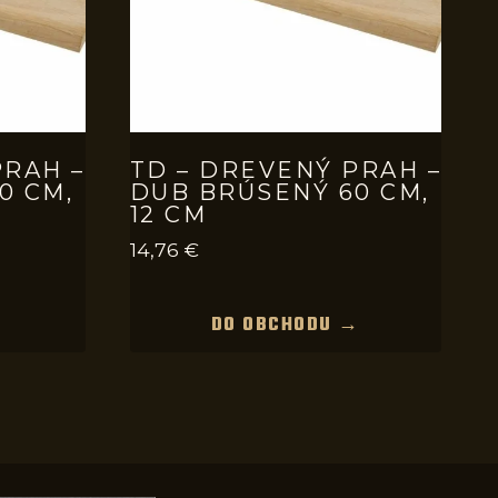
PRAH –
TD – DREVENÝ PRAH –
0 CM,
DUB BRÚSENÝ 60 CM,
12 CM
14,76
€
→
DO OBCHODU →