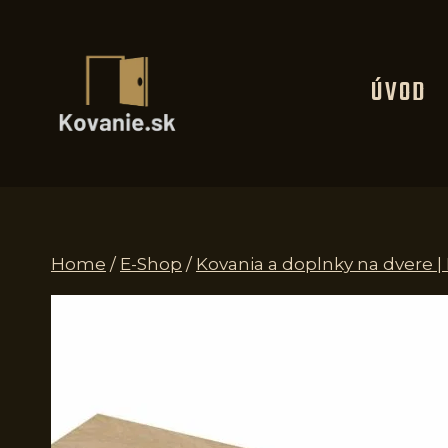
Skip
to
content
ÚVOD
Home
/
E-Shop
/
Kovania a doplnky na dvere 