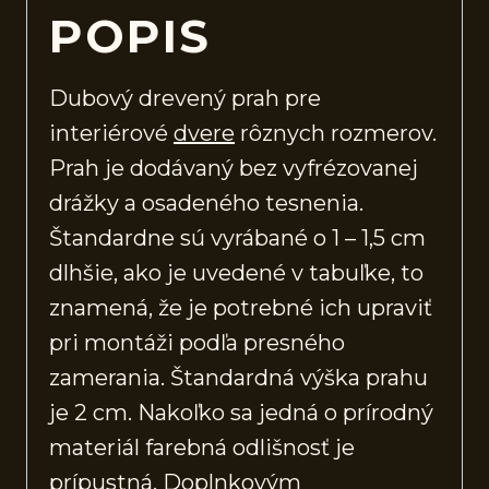
POPIS
Dubový drevený prah pre
interiérové
dvere
rôznych rozmerov.
Prah je dodávaný bez vyfrézovanej
drážky a osadeného tesnenia.
Štandardne sú vyrábané o 1 – 1,5 cm
dlhšie, ako je uvedené v tabuľke, to
znamená, že je potrebné ich upraviť
pri montáži podľa presného
zamerania. Štandardná výška prahu
je 2 cm. Nakoľko sa jedná o prírodný
materiál farebná odlišnosť je
prípustná. Doplnkovým