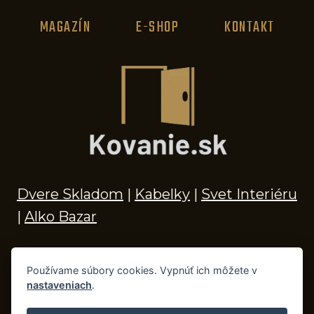
MAGAZÍN
E-SHOP
KONTAKT
Dvere Skladom
|
Kabelky
|
Svet Interiéru
|
Alko Bazar
Používame súbory cookies. Vypnúť ich môžete v
nastaveniach
.
© 2026 Kľučky na dvere, madlá, kovania,