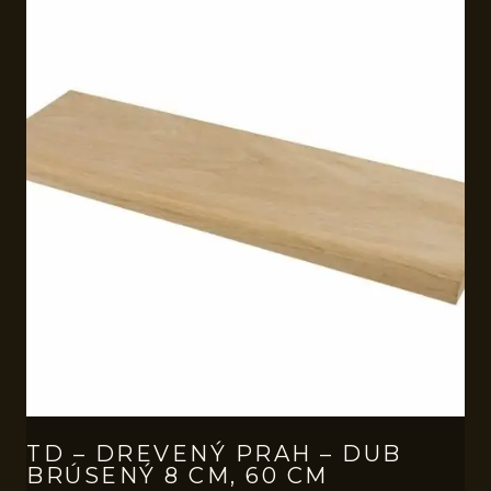
TD – DREVENÝ PRAH – DUB
BRÚSENÝ 8 CM, 60 CM