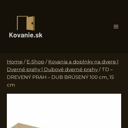
Skip
to
content
Home
/
E-Shop
/
Kovania a doplnky na dvere |
Dverné prahy | Dubové dverné prahy
/
TD –
DREVENÝ PRAH – DUB BRÚSENÝ 100 cm, 15
cm