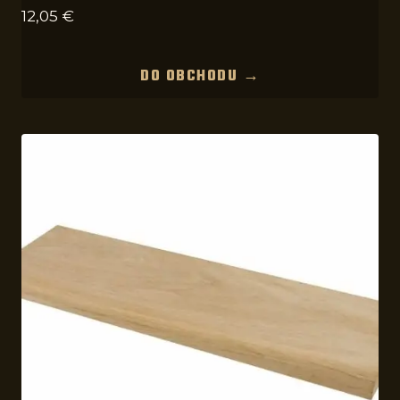
12,05
€
DO OBCHODU →