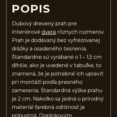
POPIS
Dubový drevený prah pre
interiérové
dvere
rôznych rozmerov.
Prah je dodávaný bez vyfrézovanej
drážky a osadeného tesnenia.
Štandardne sú vyrábané o 1 – 1,5 cm
dlhšie, ako je uvedené v tabuľke, to
znamená, že je potrebné ich upraviť
pri montáži podľa presného
zamerania. Štandardná výška prahu
je 2 cm. Nakoľko sa jedná o prírodný
materiál farebná odlišnosť je
prípustná. Doplnkovým