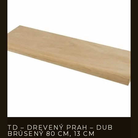
TD – DREVENÝ PRAH – DUB
BRÚSENÝ 80 CM, 13 CM