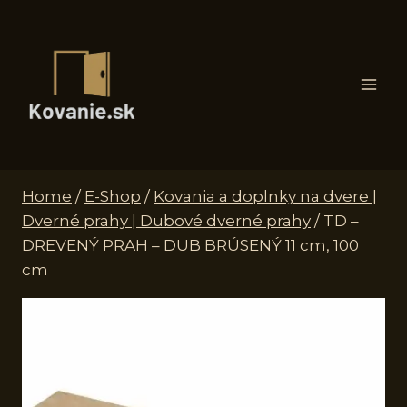
Skip
to
content
Home
/
E-Shop
/
Kovania a doplnky na dvere |
Dverné prahy | Dubové dverné prahy
/
TD –
DREVENÝ PRAH – DUB BRÚSENÝ 11 cm, 100
cm