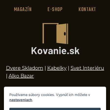
MAGAZÍN
E-SHOP
KONTAKT
Dvere Skladom
|
Kabelky
|
Svet Interiéru
|
Alko Bazar
Používame súbory cookies. Vypnúť ich môžete v
nastaveniach
.
© 2026 Kľučky na dvere, madlá, kovania,