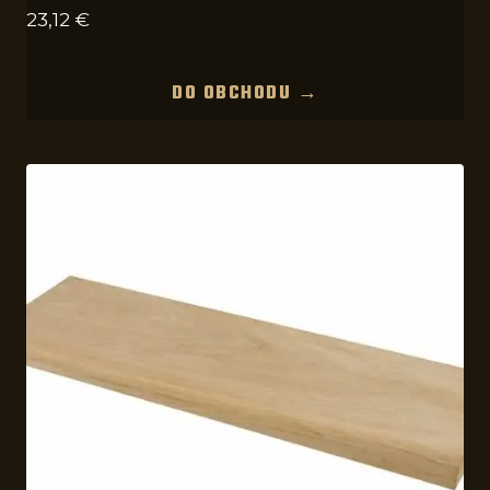
23,12
€
DO OBCHODU →