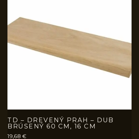
TD – DREVENÝ PRAH – DUB
BRÚSENÝ 60 CM, 16 CM
19,68
€