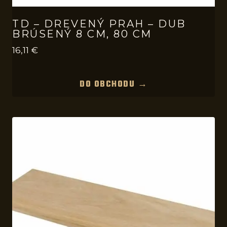
TD – DREVENÝ PRAH – DUB
BRÚSENÝ 8 CM, 80 CM
16,11
€
DO OBCHODU →