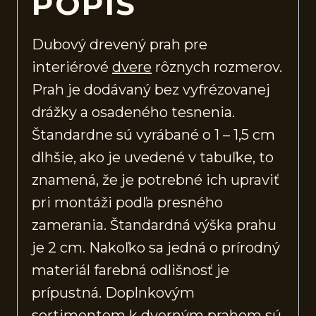
POPIS
Dubový drevený prah pre
interiérové
dvere
rôznych rozmerov.
Prah je dodávaný bez vyfrézovanej
drážky a osadeného tesnenia.
Štandardne sú vyrábané o 1 – 1,5 cm
dlhšie, ako je uvedené v tabuľke, to
znamená, že je potrebné ich upraviť
pri montáži podľa presného
zamerania. Štandardná výška prahu
je 2 cm. Nakoľko sa jedná o prírodný
materiál farebná odlišnosť je
prípustná. Doplnkovým
sortimentom k dverným prahom sú