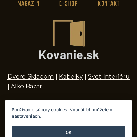
MAGAZÍN
E-SHOP
KONTAKT
Dvere Skladom
|
Kabelky
|
Svet Interiéru
|
Alko Bazar
Používame súbory cookies. Vypnúť ich môžete v
nastaveniach
.
© 2026 Kľučky na dvere, madlá, kovania,
doplnky do kúpeľne a príslušenstvo
OK