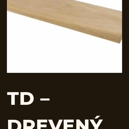
TD –
DREVENÝ