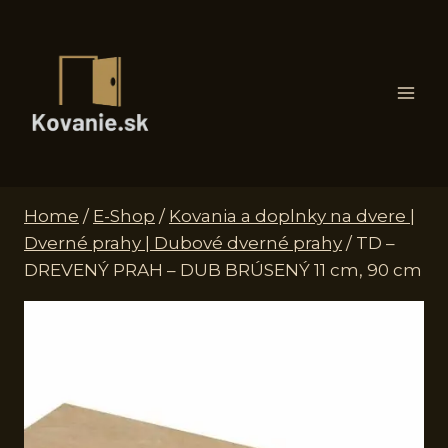
Skip
to
content
Home
/
E-Shop
/
Kovania a doplnky na dvere |
Dverné prahy | Dubové dverné prahy
/
TD –
DREVENÝ PRAH – DUB BRÚSENÝ 11 cm, 90 cm