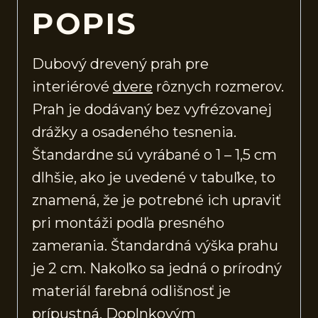
POPIS
Dubový drevený prah pre
interiérové
dvere
rôznych rozmerov.
Prah je dodávaný bez vyfrézovanej
drážky a osadeného tesnenia.
Štandardne sú vyrábané o 1 – 1,5 cm
dlhšie, ako je uvedené v tabuľke, to
znamená, že je potrebné ich upraviť
pri montáži podľa presného
zamerania. Štandardná výška prahu
je 2 cm. Nakoľko sa jedná o prírodný
materiál farebná odlišnosť je
prípustná. Doplnkovým