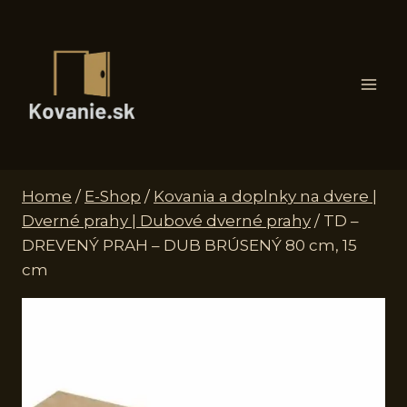
Skip
to
content
Home
/
E-Shop
/
Kovania a doplnky na dvere |
Dverné prahy | Dubové dverné prahy
/
TD –
DREVENÝ PRAH – DUB BRÚSENÝ 80 cm, 15
cm