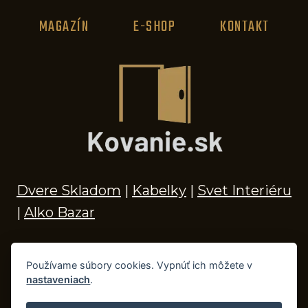
MAGAZÍN
E-SHOP
KONTAKT
Dvere Skladom
|
Kabelky
|
Svet Interiéru
|
Alko Bazar
Používame súbory cookies. Vypnúť ich môžete v
nastaveniach
.
© 2026 Kľučky na dvere, madlá, kovania,