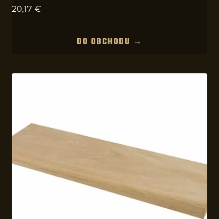
20,17
€
DO OBCHODU →