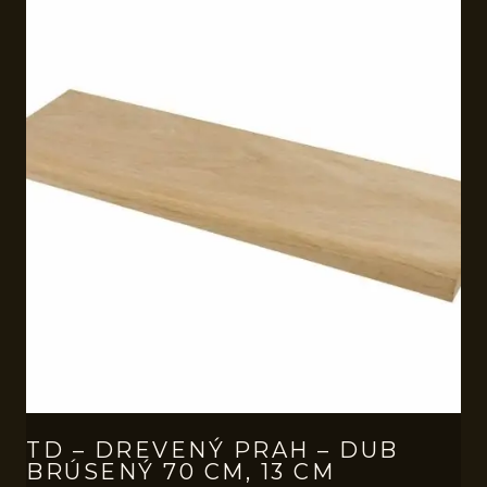
TD – DREVENÝ PRAH – DUB
BRÚSENÝ 70 CM, 13 CM