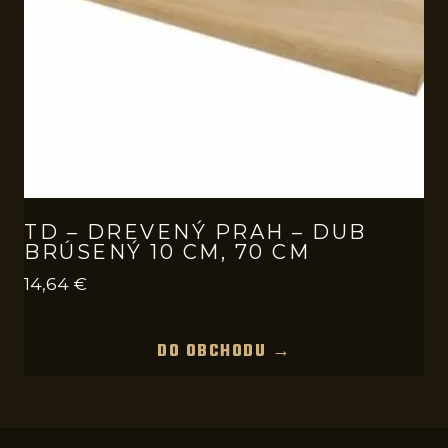
TD – DREVENÝ PRAH – DUB
BRÚSENÝ 10 CM, 70 CM
14,64
€
DO OBCHODU →