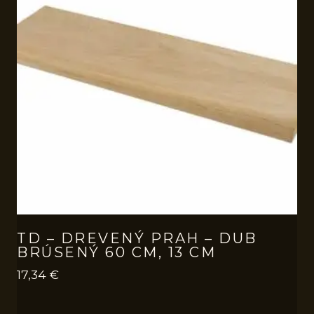
TD – DREVENÝ PRAH – DUB
BRÚSENÝ 60 CM, 13 CM
17,34
€