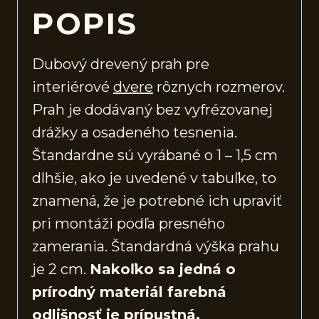
POPIS
Dubový drevený prah pre
interiérové
dvere
rôznych rozmerov.
Prah je dodávaný bez vyfrézovanej
drážky a osadeného tesnenia.
Štandardne sú vyrábané o 1 – 1,5 cm
dlhšie, ako je uvedené v tabuľke, to
znamená, že je potrebné ich upraviť
pri montáži podľa presného
zamerania. Štandardná výška prahu
je 2 cm.
Nakoľko sa jedná o
prírodný materiál farebná
odlišnosť je prípustná.