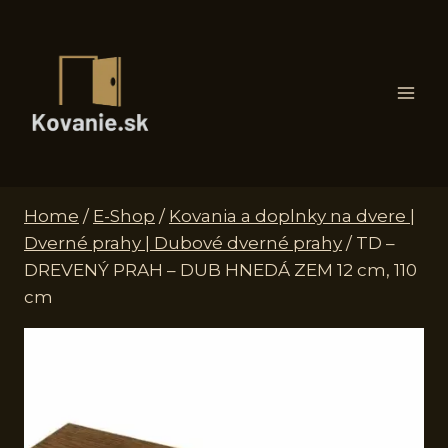
Skip
to
content
Home
/
E-Shop
/
Kovania a doplnky na dvere |
Dverné prahy | Dubové dverné prahy
/
TD –
DREVENÝ PRAH – DUB HNEDÁ ZEM 12 cm, 110
cm