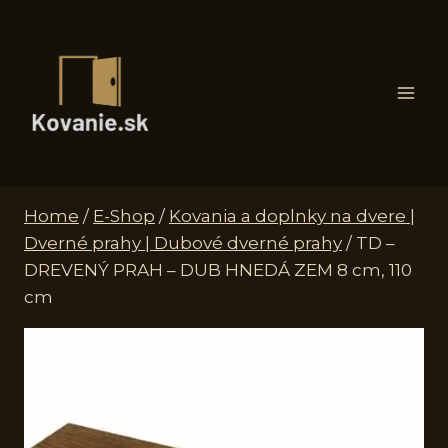
Skip
to
content
Home
/
E-Shop
/
Kovania a doplnky na dvere |
Dverné prahy | Dubové dverné prahy
/
TD –
DREVENÝ PRAH – DUB HNEDÁ ZEM 8 cm, 110
cm