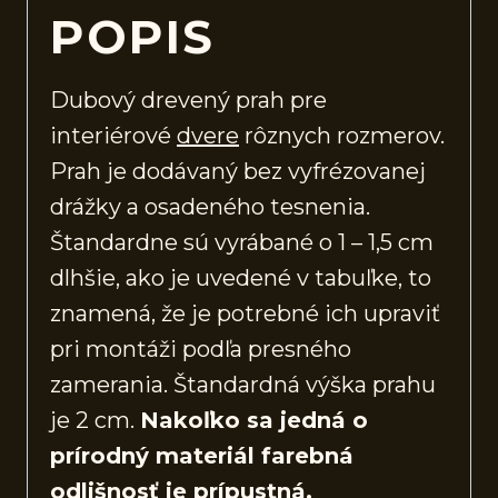
POPIS
Dubový drevený prah pre
interiérové
dvere
rôznych rozmerov.
Prah je dodávaný bez vyfrézovanej
drážky a osadeného tesnenia.
Štandardne sú vyrábané o 1 – 1,5 cm
dlhšie, ako je uvedené v tabuľke, to
znamená, že je potrebné ich upraviť
pri montáži podľa presného
zamerania. Štandardná výška prahu
je 2 cm.
Nakoľko sa jedná o
prírodný materiál farebná
odlišnosť je prípustná.