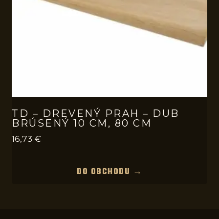
TD – DREVENÝ PRAH – DUB
BRÚSENÝ 10 CM, 80 CM
16,73
€
DO OBCHODU →