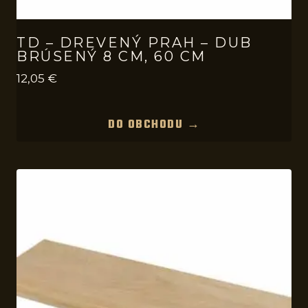
TD – DREVENÝ PRAH – DUB
BRÚSENÝ 8 CM, 60 CM
12,05
€
DO OBCHODU →